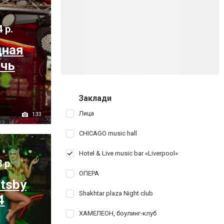
4 р.
ная
очь
Заклади
Лица
133
CHICAGO music hall
Hotel & Live music bar «Liverpool»
 р.
ОПЕРА
atsby
Shakhtar plaza Night club
4
ХАМЕЛЕОН, боулинг-клуб