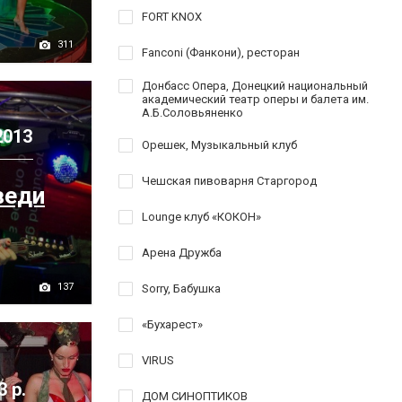
FORT KNOX
311
Fanconi (Фанкони), ресторан
Донбасс Опера, Донецкий национальный
академический театр оперы и балета им.
А.Б.Соловьяненко
2013
Орешек, Музыкальный клуб
Чешская пивоварня Старгород
веди
Lounge клуб «КОКОН»
Арена Дружба
137
Sorry, Бабушка
«Бухарест»
VIRUS
3 р.
ДОМ СИНОПТИКОВ