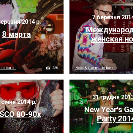
7 березня 201
ерезня 2014 р.
Международ
8 марта
женская н
228
ic bar «...
Hotel & Live music bar «...
31 грудня 2013
 січня 2014 р.
New Year's G
ISCO 80-90x
Party 201