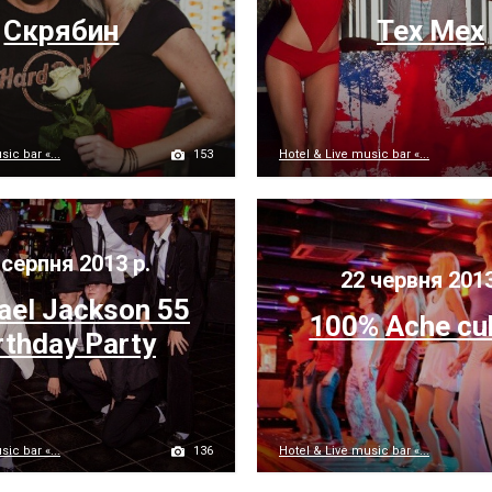
Скрябин
Tex Mex
153
ic bar «...
Hotel & Live music bar «...
серпня 2013 р.
22 червня 2013
ael Jackson 55
100% Ache cu
rthday Party
136
ic bar «...
Hotel & Live music bar «...