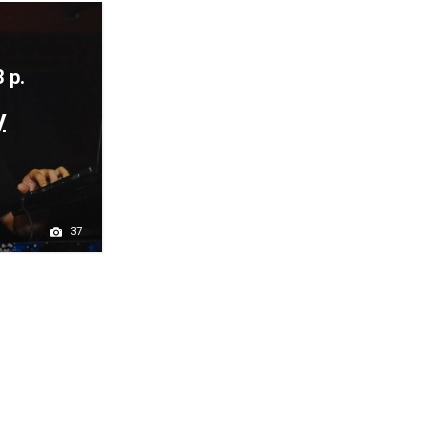
 р.
y
37