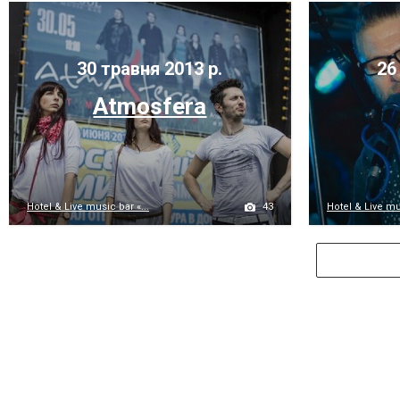
30 травня 2013 р.
26 
Atmosfera
43
Hotel & Live music bar «...
Hotel & Live mus