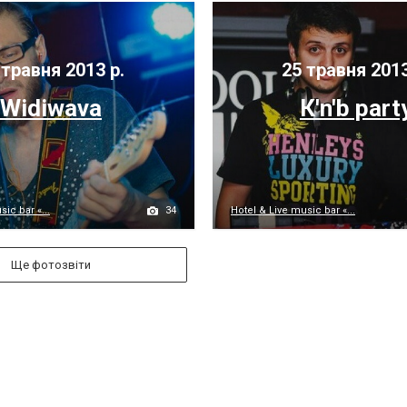
травня 2013 р.
25 травня 2013
Widiwava
К'n'b part
34
ic bar «...
Hotel & Live music bar «...
Ще фотозвіти