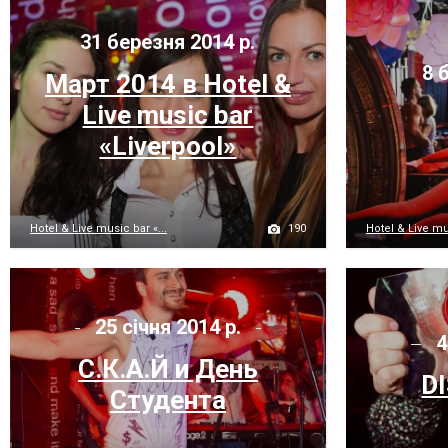
31 березня 2014 р.
8 б
Март 2014 в Hotel &
Live music bar
«Liverpool»
190
Hotel & Live music bar «...
Hotel & Live mus
25 січня 2014 р.
4
C.К.А.Й и День
D
Студента