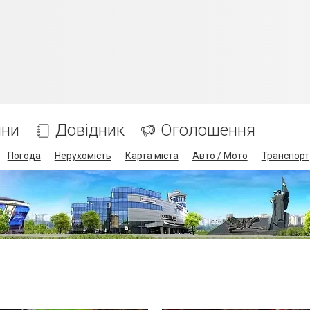
ини
Довідник
Оголошення
Погода
Нерухомість
Карта міста
Авто / Мото
Транспорт