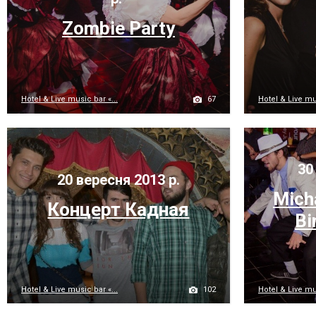
Zombie Party
67
Hotel & Live music bar «...
Hotel & Live mus
30 
20 вересня 2013 р.
Mich
Концерт Кадная
Bi
102
Hotel & Live music bar «...
Hotel & Live mus