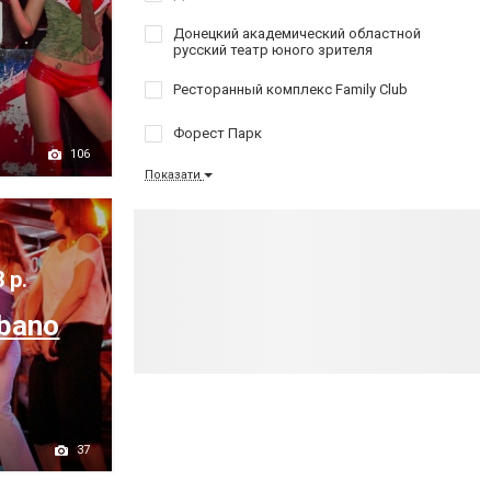
Донецкий академический областной
русский театр юного зрителя
Ресторанный комплекс Family Club
Форест Парк
106
Показати
 р.
bano
37