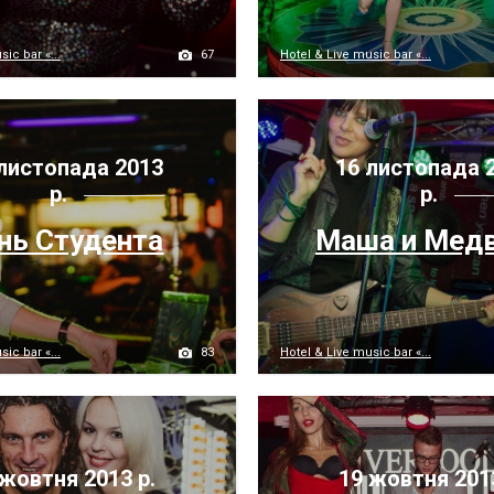
67
ic bar «...
Hotel & Live music bar «...
листопада 2013
16 листопада 
р.
р.
нь Студента
Маша и Мед
83
ic bar «...
Hotel & Live music bar «...
жовтня 2013 р.
19 жовтня 201