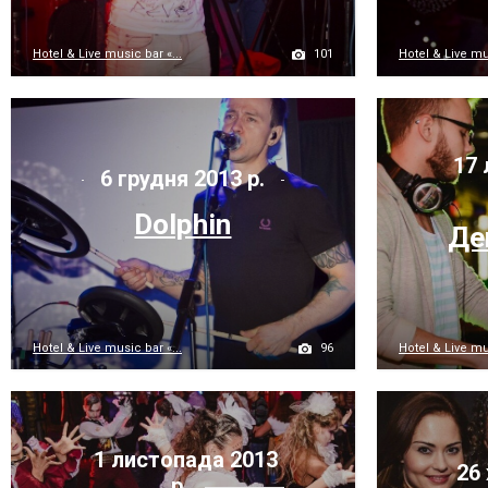
101
Hotel & Live music bar «...
Hotel & Live mus
17 
6 грудня 2013 р.
Dolphin
Де
96
Hotel & Live music bar «...
Hotel & Live mus
1 листопада 2013
26 
р.