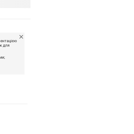
ментацією
ж для
ми;