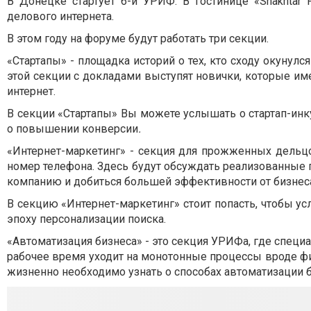
В Донецке стартует 6-й УРИФ. В гостинице «Shakhtar 
делового интернета.
В этом году на форуме будут работать три секции.
«Стартапы» - площадка историй о тех, кто сходу окунулс
этой секции с докладами выступят новички, которые им
интернет.
В секции «Стартапы» Вы можете услышать о стартап-инку
о повышении конверсии
.
«Интернет-маркетинг» - секция для прожженных дельцо
номер телефона. Здесь будут обсуждать реализованные 
компанию и добиться большей эффективности от бизнес
В секцию «Интернет-маркетинг» стоит попасть, чтобы у
эпоху персонализации поиска.
«Автоматизация бизнеса» - это секция УРИФа, где спец
рабочее время уходит на монотонные процессы вроде фин
жизненно необходимо узнать о способах автоматизации 