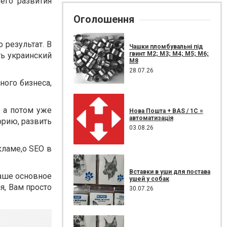
его развития
Оголошення
 результат. В
Чашки пломбувальні під
гвинт М2; М3; М4; М5; М6;
ть украинский
М8
28.07.26
ного бизнеса,
, а потом уже
Нова Пошта + BAS / 1C =
автоматизація
орию, развить
03.08.26
кламе,о SEO в
Вставки в уши для постава
Ваше основное
ушей у собак
я, Вам просто
30.07.26