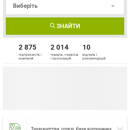
ЗНАЙТИ
2 875
2 014
10
підприємств і
товарів, сервісів
відгуків і
компаній
і пропозицій
рекомендацій
Турагентства, готелі, бази відпочинку