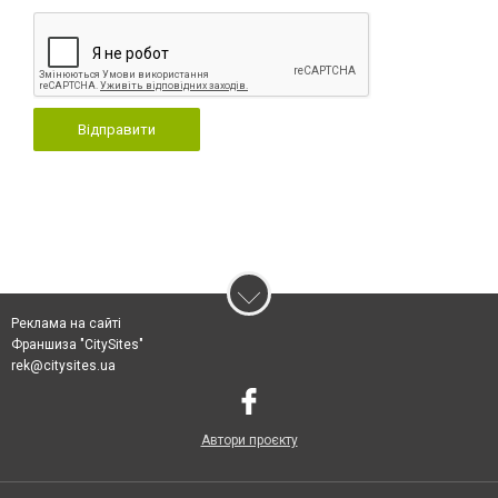
Відправити
Реклама на сайті
Франшиза "CitySites"
rek@citysites.ua
Автори проєкту