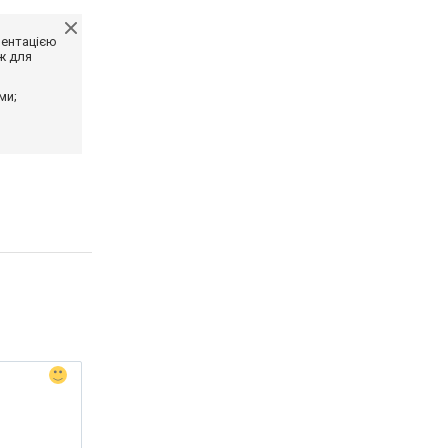
ментацією
ж для
ми;