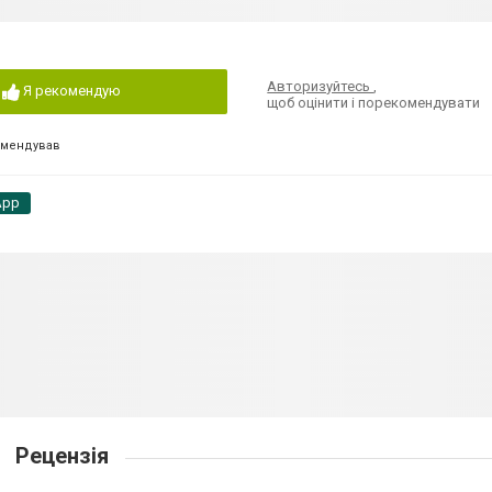
Авторизуйтесь
,
Я рекомендую
щоб оцінити і порекомендувати
омендував
App
Рецензія