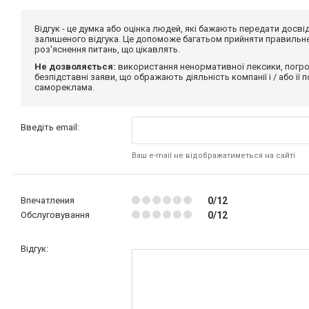
Відгук - це думка або оцінка людей, які бажають передати дос
залишеного відгука. Це допоможе багатьом прийняти правильне 
роз'яснення питань, що цікавлять.
Не дозволяється:
використання ненормативної лексики, погро
безпідставні заяви, що ображають діяльність компанії і / або її
самореклама.
Введіть email:
Ваш e-mail не відображатиметься на сайті
Впечатления
0/12
Обслуговування
0/12
Відгук: