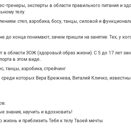
с-тренеры, эксперты в области правильного питания и зд
ьному телу.
ениям: степ, аэробика, босу, танцы, силовой и функционал
е до конца понимают, зачем пришли на занятие. Тех, у кого
 в области ЗОЖ (здоровый образ жизни). С 5 до 17 лет за
орта в этом виде..
, танцы, аэробика, стрейчинг.
среди которых Вера Брежнева, Виталий Кличко, известны
ов:
е знания, научить и вдохновить!
 жизнь и приблизить Тебя к телу Твоей мечты.