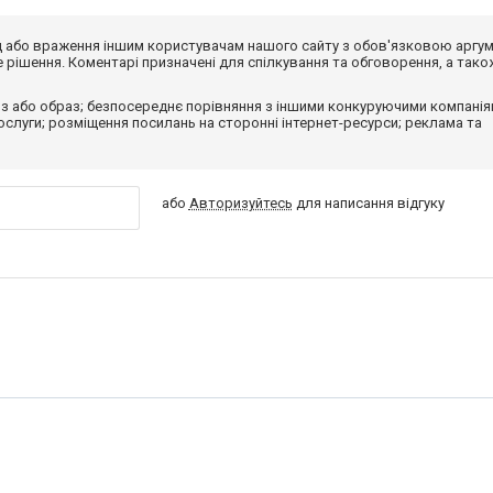
від або враження іншим користувачам нашого сайту з обов'язковою аргу
рішення. Коментарі призначені для спілкування та обговорення, а тако
з або образ; безпосереднє порівняння з іншими конкуруючими компанія
 послуги; розміщення посилань на сторонні інтернет-ресурси; реклама та
або
Авторизуйтесь
для написання відгуку