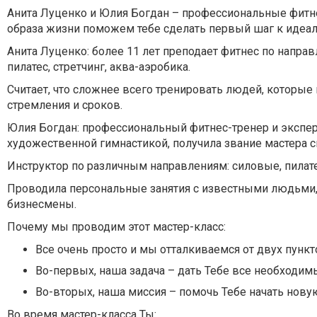
Анита Луценко и Юлия Богдан – профессиональные фитне
образа жизни поможем тебе сделать первый шаг к идеал
Анита Луценко: более 11 лет преподает фитнес по направл
пилатес, стретчинг, аква-аэробика.
Считает, что сложнее всего тренировать людей, которые н
стремления и сроков.
Юлия Богдан: профессиональный фитнес-тренер и эксперт
художественной гимнастикой, получила звание мастера сп
Инструктор по различным направлениям: силовые, пилатес
Проводила персональные занятия с известными людьми, 
бизнесмены.
Почему мы проводим этот мастер-класс:
Все очень просто и мы отталкиваемся от двух пункт
Во-первых, наша задача – дать Тебе все необходимы
Во-вторых, наша миссия – помочь Тебе начать новую
Во время мастер-класса Ты: