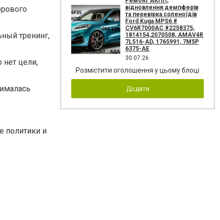
Ремонт АКПП,
відновлення демпферів
орового
та перевірка соленоїдів
Ford Kuga MPS6 #
CV6R7000AC #2258375,
ьный тренинг,
1814154,2070508, AMAV4R
7L516-AD, 1765991, 7M5P
6375-AE
30.07.26
 нет цели,
Розмістити оголошення у цьому блоці
нималась
Додати
е политики и