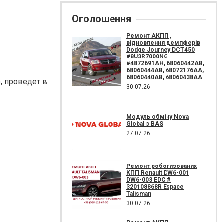
Оголошення
Ремонт АКПП ,
відновлення демпферів
Dodge Journey DCT450
#8U3R7000NG
#4872691AH, 68060442AB,
68060444AB, 68072176AA,
68060440AB, 68060438AA
, проведет в
30.07.26
Модуль обміну Nova
Global з BAS
27.07.26
Ремонт роботизованих
КПП Renault DW6-001
DW6-003 EDC #
320108868R Espace
Talisman
30.07.26