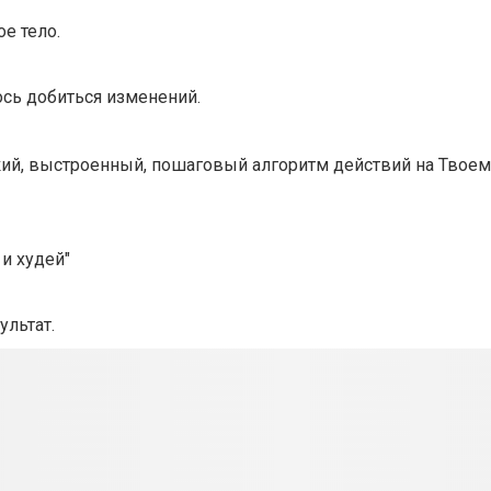
е тело.
ось добиться изменений.
ткий, выстроенный, пошаговый алгоритм действий на Твоем
и худей"
ультат.