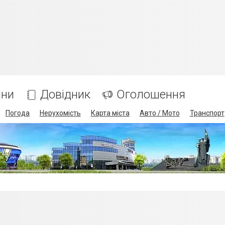
ини
Довідник
Оголошення
Погода
Нерухомість
Карта міста
Авто / Мото
Транспорт