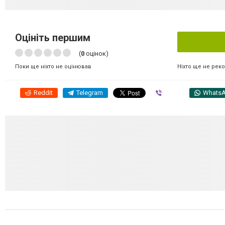
Оцініть першим
(
0
оцінок)
Ніхто ще не рек
Поки ще ніхто не оцінював
Reddit
Telegram
Viber
Whats