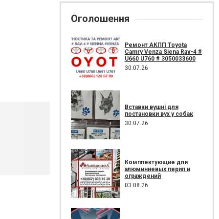
Оголошення
Ремонт АКПП Toyota
Camry Venza Siena Rav-4 #
U660 U760 # 3050033600
30.07.26
Вставки вушні для
постановки вух у собак
30.07.26
Комплектующие для
алюминиевых перил и
ограждений
03.08.26