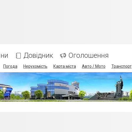
ини
Довідник
Оголошення
Погода
Нерухомість
Карта міста
Авто / Мото
Транспорт