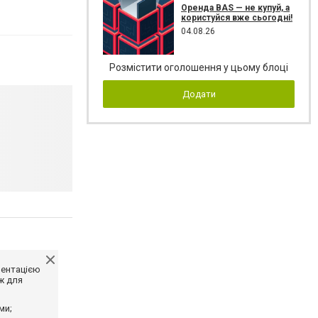
Оренда BAS — не купуй, а
користуйся вже сьогодні!
04.08.26
Розмістити оголошення у цьому блоці
Додати
ментацією
ж для
ми;