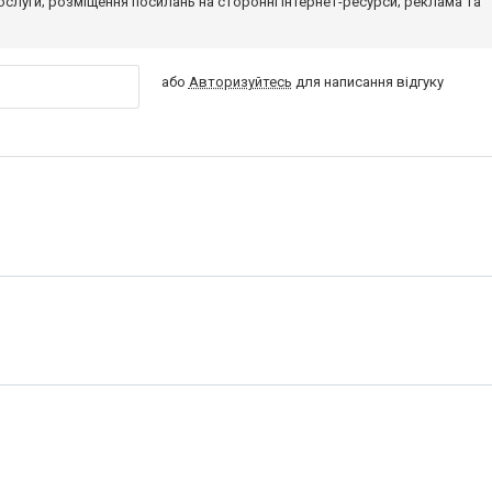
 послуги; розміщення посилань на сторонні інтернет-ресурси; реклама та
або
Авторизуйтесь
для написання відгуку