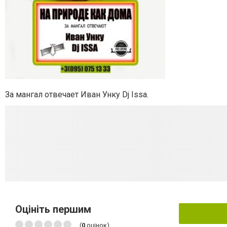
За мангал отвечает Иван Унку Dj Issa.
Оцініть першим
(
0
оцінок)