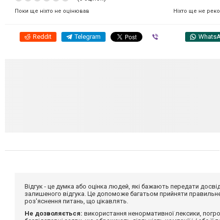
Ніхто ще не рек
Поки ще ніхто не оцінював
Reddit
Telegram
Viber
Whats
Відгук - це думка або оцінка людей, які бажають передати дос
залишеного відгука. Це допоможе багатьом прийняти правильне 
роз'яснення питань, що цікавлять.
Не дозволяється:
використання ненормативної лексики, погро