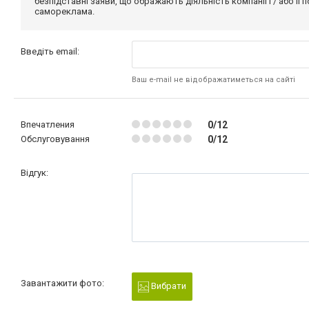
безпідставні заяви, що ображають діяльність компанії і / або її
самореклама.
Введіть email:
Ваш e-mail не відображатиметься на сайті
Впечатления
0/12
Обслуговування
0/12
Відгук:
Завантажити фото:
Вибрати