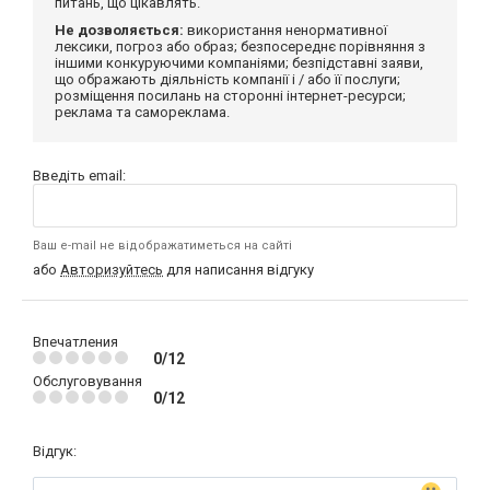
питань, що цікавлять.
Не дозволяється:
використання ненормативної
лексики, погроз або образ; безпосереднє порівняння з
іншими конкуруючими компаніями; безпідставні заяви,
що ображають діяльність компанії і / або її послуги;
розміщення посилань на сторонні інтернет-ресурси;
реклама та самореклама.
Введіть email:
Ваш e-mail не відображатиметься на сайті
або
Авторизуйтесь
для написання відгуку
Впечатления
0/12
Обслуговування
0/12
Відгук: