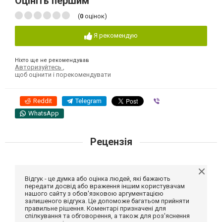
Оцініть першим
(
0
оцінок)
Я рекомендую
Ніхто ще не рекомендував
Авторизуйтесь
,
щоб оцінити і порекомендувати
Reddit
Telegram
Viber
WhatsApp
Рецензія
Відгук - це думка або оцінка людей, які бажають
передати досвід або враження іншим користувачам
нашого сайту з обов'язковою аргументацією
залишеного відгука. Це допоможе багатьом прийняти
правильне рішення. Коментарі призначені для
спілкування та обговорення, а також для роз'яснення