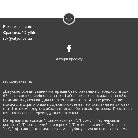
Реклама на сайті
Франшиза "CitySites"
rek@citysites.ua
Автори проєкту
rek@citysites.ua
Допускається цитування матеріалів без отримання попередньої згоди
62.ua за умови розміщення в тексті обов'язкового посилання на 62.ua -
Сайт міста Донецька. Для інтернет-видань обов'язкове розміщення
прямого, відкритого для пошукових систем гіперпосилання на цитовані
статті не нижче другого абзацу в тексті або в якості джерела. Порушення
виняткових прав переслідується Законом.
Матеріали з плашками "Новини компаній", "Промо", "Партнерський
матеріал", "Партнерський спецпроєкт", "Політичні новини", "Пресреліз",
"PR", "Офіційно", "Політична реклама" публікуються на правах реклами.