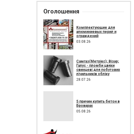
Оголошення
Комплектующие для
алюминиевых перил и
ограждений
03.08.26
Самгаз(Метрікс); Візар;
Галус - пломби цвяхи
свинцеві для побутових
лічильників обліку
28.07.26
5 причин купить бетон в
Броварах
05.08.26