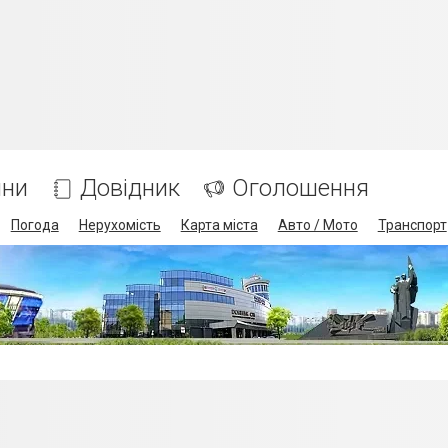
ини
Довідник
Оголошення
Погода
Нерухомість
Карта міста
Авто / Мото
Транспорт