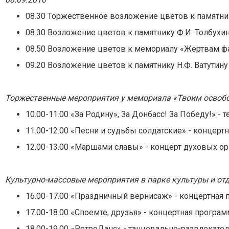
08.30 Торжественное возложение цветов к памятника
08.30 Возложение цветов к памятнику Ф.И. Толбухи
08.50 Возложение цветов к мемориалу «Жертвам 
09.20 Возложение цветов к памятнику Н.Ф. Ватутину
Торжественные мероприятия у мемориала «Твоим освобо
10.00-11.00 «За Родину», За Донбасс! За Победу!» -
11.00-12.00 «Песни и судьбы солдатские» - концерт
12.00-13.00 «Маршами славы» - концерт духовых о
Культурно-массовые мероприятия в парке культуры и от
16.00-17.00 «Праздничный вернисаж» - концертная
17.00-18.00 «Споемте, друзья» - концертная програ
18.00-19.00 «РетроДанс» - танцевально-развлекате