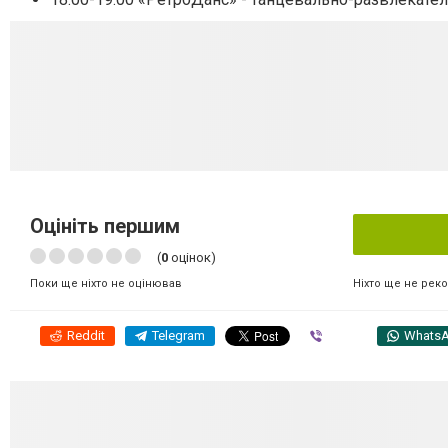
Оцініть першим
(
0
оцінок)
Ніхто ще не рек
Поки ще ніхто не оцінював
Reddit
Telegram
Viber
Whats