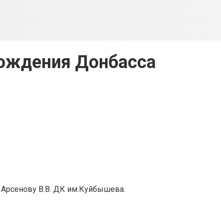
ождения Донбасса
 Арсенову В.В. ДК им.Куйбышева.