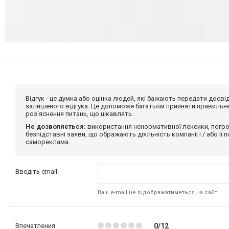
Відгук - це думка або оцінка людей, які бажають передати дос
залишеного відгука. Це допоможе багатьом прийняти правильне 
роз'яснення питань, що цікавлять.
Не дозволяється:
використання ненормативної лексики, погро
безпідставні заяви, що ображають діяльність компанії і / або її
самореклама.
Введіть email:
Ваш e-mail не відображатиметься на сайті
Впечатления
0/12