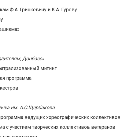
м Ф.А. Гринкевичу и К.А. Гурову.
ну
фашизма»
дителям, Донбасс»
 театрализованный митинг
ная программа
ркестров
дыха им. А.С.Щербакова
 программа ведущих хореографических коллективов
мма с участием творческих коллективов ветеранов
льная программа