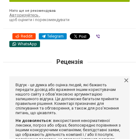
Ніхто ще не рекомендував
Авторизуйтесь
,
щоб оцінити і порекомендувати
Reddit
Telegram
Viber
WhatsApp
Рецензія
Відгук - це думка або оцінка людей, які бажають
передати досвід або враження іншим користувачам
нашого сайту з обов'язковою аргументацією
залишеного відгука. Це допоможе багатьом прийняти
правильне рішення. Коментарі призначені для
спілкування та обговорення, а також для роз'яснення
питань, що цікавлять.
Не дозволяється:
використання ненормативної
лексики, погроз або образ; безпосереднє порівняння з
іншими конкуруючими компаніями; безпідставні заяви,
що ображають діяльність компанії і / або її послуги;