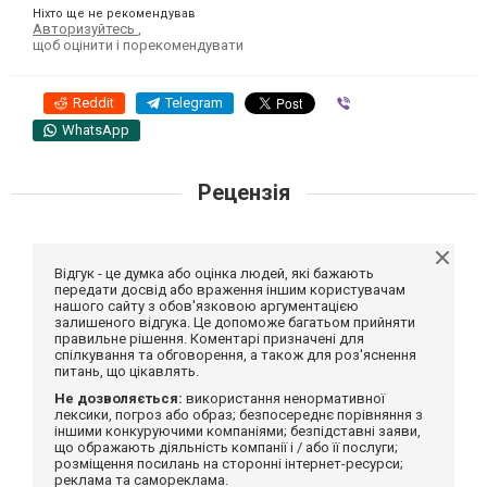
Ніхто ще не рекомендував
Авторизуйтесь
,
щоб оцінити і порекомендувати
Reddit
Telegram
Viber
WhatsApp
Рецензія
Відгук - це думка або оцінка людей, які бажають
передати досвід або враження іншим користувачам
нашого сайту з обов'язковою аргументацією
залишеного відгука. Це допоможе багатьом прийняти
правильне рішення. Коментарі призначені для
спілкування та обговорення, а також для роз'яснення
питань, що цікавлять.
Не дозволяється:
використання ненормативної
лексики, погроз або образ; безпосереднє порівняння з
іншими конкуруючими компаніями; безпідставні заяви,
що ображають діяльність компанії і / або її послуги;
розміщення посилань на сторонні інтернет-ресурси;
реклама та самореклама.