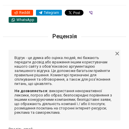
Reddit
Telegram
Viber
WhatsApp
Рецензія
Відгук - це думка або оцінка людей, які бажають
передати досвід або враження іншим користувачам
нашого сайту з обов'язковою аргументацією
залишеного відгука. Це допоможе багатьом прийняти
правильне рішення. Коментарі призначені для
спілкування та обговорення, а також для роз'яснення
питань, що цікавлять.
Не дозволяється:
використання ненормативної
лексики, погроз або образ; безпосереднє порівняння з
іншими конкуруючими компаніями; безпідставні заяви,
що ображають діяльність компанії і / або її послуги;
розміщення посилань на сторонні інтернет-ресурси;
реклама та самореклама.