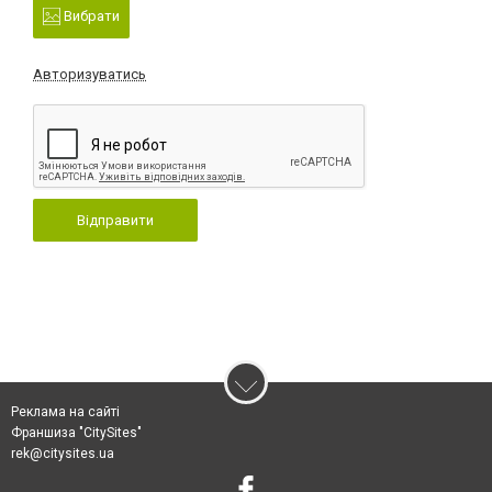
Вибрати
Авторизуватись
Відправити
Реклама на сайті
Франшиза "CitySites"
rek@citysites.ua