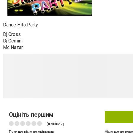
Dance Hits Party
Dj Cross
Dj Gemini
Mc Nazar
Оцініть першим
(
0
оцінок)
Ніхто ще не рек
Поки ще ніхто не оцінював