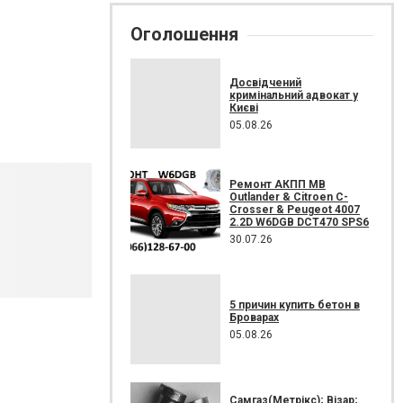
Оголошення
Досвідчений
кримінальний адвокат у
Києві
05.08.26
Ремонт АКПП MB
Outlander & Citroen C-
Crosser & Peugeot 4007
2.2D W6DGB DCT470 SPS6
30.07.26
5 причин купить бетон в
Броварах
05.08.26
Самгаз(Метрікс); Візар;