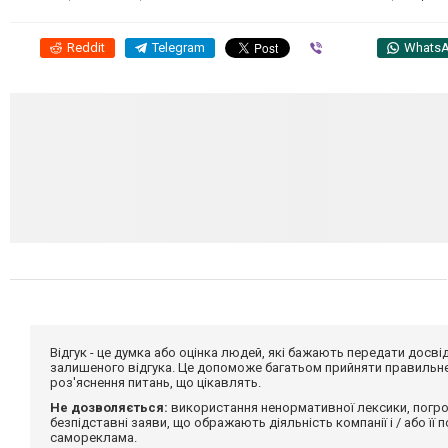
Reddit
Telegram
Viber
Whats
Відгук - це думка або оцінка людей, які бажають передати дос
залишеного відгука. Це допоможе багатьом прийняти правильне 
роз'яснення питань, що цікавлять.
Не дозволяється:
використання ненормативної лексики, погро
безпідставні заяви, що ображають діяльність компанії і / або її
самореклама.