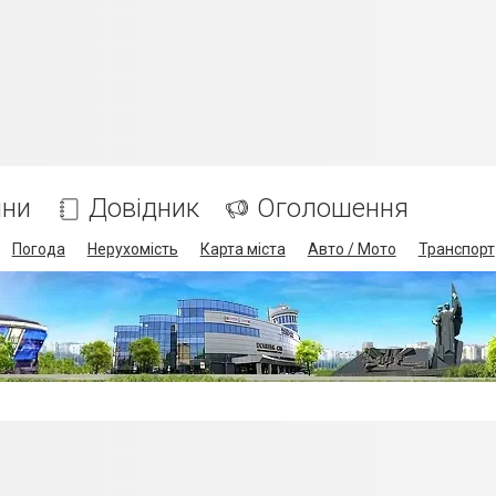
ини
Довідник
Оголошення
Погода
Нерухомість
Карта міста
Авто / Мото
Транспорт