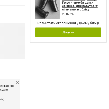
Галус - пломби цвяхи
свинцеві для побутових
лічильників обліку
28.07.26
Розмістити оголошення у цьому блоці
Додати
ментацією
ж для
ми;