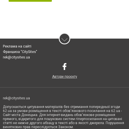
Реклама на сайті
Франшиза "CitySites"
rek@citysites.ua
Автори проєкту
rek@citysites.ua
Допускається цитування матеріалів без отримання попередньої згоди
62.ua за умови розміщення в тексті обов'язкового посилання на 62.ua -
Сайт міста Донецька. Для інтернет-видань обов'язкове розміщення
прямого, відкритого для пошукових систем гіперпосилання на цитовані
статті не нижче другого абзацу в тексті або в якості джерела. Порушення
виняткових прав переслідується Законом.