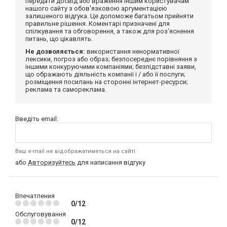
передати досвід або враження іншим користувачам
нашого сайту з обов'язковою аргументацією
залишеного відгука. Це допоможе багатьом прийняти
правильне рішення. Коментарі призначені для
спілкування та обговорення, а також для роз'яснення
питань, що цікавлять.
Не дозволяється:
використання ненормативної
лексики, погроз або образ; безпосереднє порівняння з
іншими конкуруючими компаніями; безпідставні заяви,
що ображають діяльність компанії і / або її послуги;
розміщення посилань на сторонні інтернет-ресурси;
реклама та самореклама.
Введіть email:
Ваш e-mail не відображатиметься на сайті
або
Авторизуйтесь
для написання відгуку
Впечатления
0/12
Обслуговування
0/12