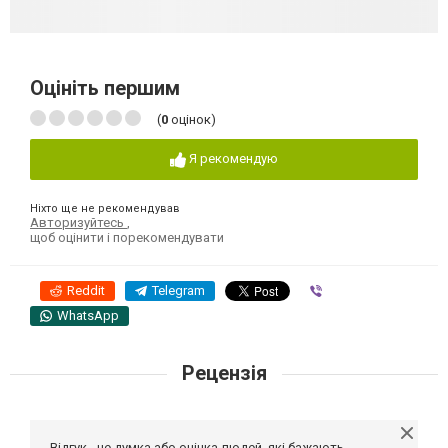
Оцініть першим
(
0
оцінок)
Я рекомендую
Ніхто ще не рекомендував
Авторизуйтесь
,
щоб оцінити і порекомендувати
Reddit
Telegram
Viber
WhatsApp
Рецензія
Відгук - це думка або оцінка людей, які бажають