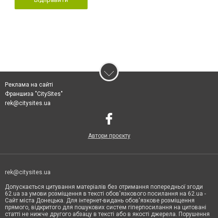
Реклама на сайті
Франшиза "CitySites"
rek@citysites.ua
Автори проєкту
rek@citysites.ua
Допускається цитування матеріалів без отримання попередньої згоди
62.ua за умови розміщення в тексті обов'язкового посилання на 62.ua -
Сайт міста Донецька. Для інтернет-видань обов'язкове розміщення
прямого, відкритого для пошукових систем гіперпосилання на цитовані
статті не нижче другого абзацу в тексті або в якості джерела. Порушення