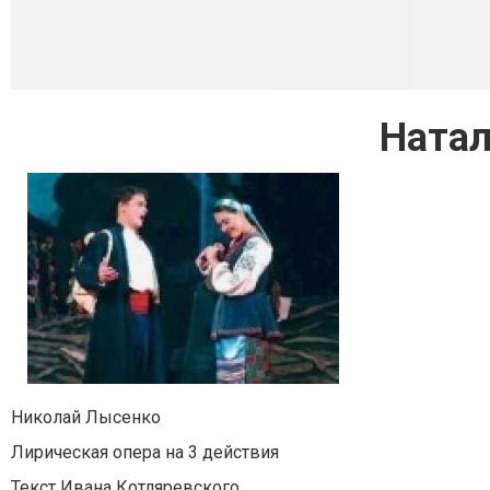
Натал
Николай Лысенко
Лирическая опера на 3 действия
Текст Ивана Котляревского