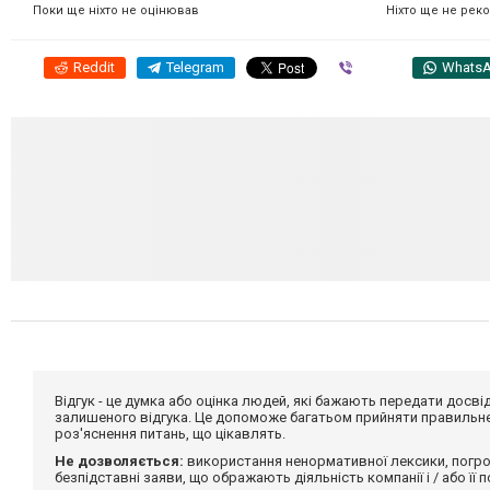
Ніхто ще не рек
Поки ще ніхто не оцінював
Reddit
Telegram
Viber
Whats
Відгук - це думка або оцінка людей, які бажають передати дос
залишеного відгука. Це допоможе багатьом прийняти правильне 
роз'яснення питань, що цікавлять.
Не дозволяється:
використання ненормативної лексики, погро
безпідставні заяви, що ображають діяльність компанії і / або її