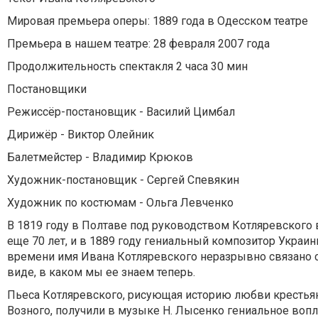
Мировая премьера оперы: 1889 года в Одесском театре
Премьера в нашем театре: 28 февраля 2007 года
Продолжительность спектакля 2 часа 30 мин
Постановщики
Режиссёр-постановщик - Василий Цимбал
Дирижёр - Виктор Олейник
Балетмейстер - Владимир Крюков
Художник-постановщик - Сергей Спевякин
Художник по костюмам - Ольга Левченко
В 1819 году в Полтаве под руководством Котляревского
еще 70 лет, и в 1889 году гениальный композитор Украи
времени имя Ивана Котляревского неразрывно связано 
виде, в каком мы ее знаем теперь.
Пьеса Котляревского, рисующая историю любви крестьян
Возного, получили в музыке Н. Лысенко гениальное воп