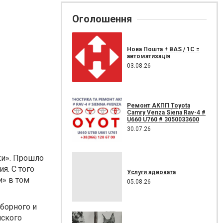
Оголошення
Нова Пошта + BAS / 1C =
автоматизація
03.08.26
Ремонт АКПП Toyota
Camry Venza Siena Rav-4 #
U660 U760 # 3050033600
30.07.26
ки». Прошло
я. С того
Услуги адвоката
» в том
05.08.26
борного и
нского