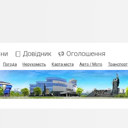
ини
Довідник
Оголошення
Погода
Нерухомість
Карта міста
Авто / Мото
Транспорт