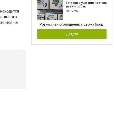
Вставки в уши для постава
ушей у собак
находится
30.07.26
циального
асится на
Розмістити оголошення у цьому блоці
Додати