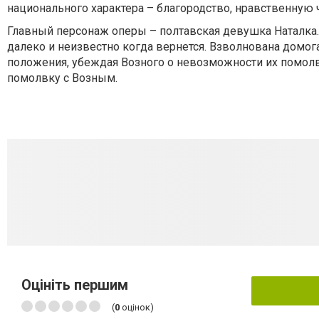
национального характера – благородство, нравственную 
Главный персонаж оперы – полтавская девушка Наталка.
далеко и неизвестно когда вернется. Взволнована домог
положения, убеждая Возного о невозможности их помолвки
помолвку с Возным.
Оцініть першим
(
0
оцінок)