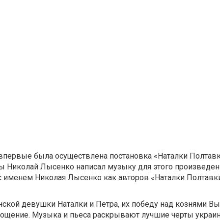
 впервые была осуществлена постановка «Наталки Полтав
ны Николай Лысенко написал музыку для этого произведени
с именем Николая Лысенко как авторов «Наталки Полтавки
ской девушки Наталки и Петра, их победу над кознями Вы
лощение. Музыка и пьеса раскрывают лучшие черты украи