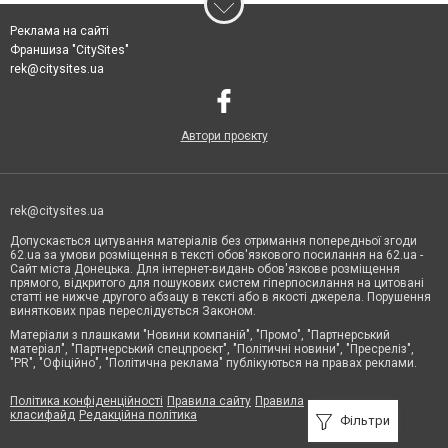
Реклама на сайті
Франшиза "CitySites"
rek@citysites.ua
Автори проєкту
rek@citysites.ua
Допускається цитування матеріалів без отримання попередньої згоди
62.ua за умови розміщення в тексті обов'язкового посилання на 62.ua -
Сайт міста Донецька. Для інтернет-видань обов'язкове розміщення
прямого, відкритого для пошукових систем гіперпосилання на цитовані
статті не нижче другого абзацу в тексті або в якості джерела. Порушення
виняткових прав переслідується Законом.
Матеріали з плашками "Новини компаній", "Промо", "Партнерський
матеріал", "Партнерський спецпроєкт", "Політичні новини", "Пресреліз",
"PR", "Офіційно", "Політична реклама" публікуються на правах реклами.
Політика конфіденційності
Правила сайту
Правила
класифайд
Редакційна політика
Фільтри