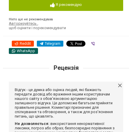
Я рекомендую
Ніхто ще не рекомендував
Авторизуйтесь
,
щоб оцінити і порекомендувати
Reddit
Telegram
Viber
WhatsApp
Рецензія
Відгук - це думка або оцінка людей, які бажають
передати досвід або враження іншим користувачам
нашого сайту з обов'язковою аргументацією
залишеного відгука. Це допоможе багатьом прийняти
правильне рішення. Коментарі призначені для
спілкування та обговорення, а також для роз'яснення
питань, що цікавлять.
Не дозволяється:
використання ненормативної
лексики, погроз або образ; безпосереднє порівняння з