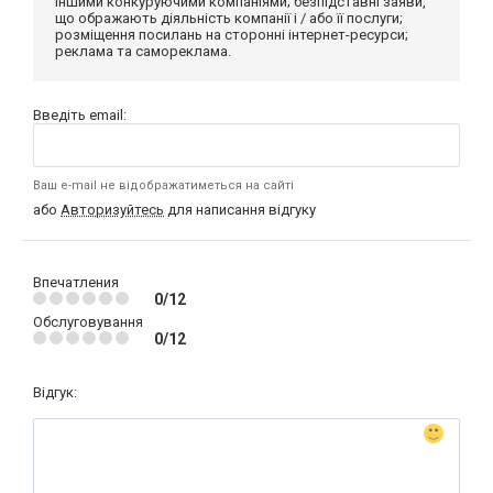
іншими конкуруючими компаніями; безпідставні заяви,
що ображають діяльність компанії і / або її послуги;
розміщення посилань на сторонні інтернет-ресурси;
реклама та самореклама.
Введіть email:
Ваш e-mail не відображатиметься на сайті
або
Авторизуйтесь
для написання відгуку
Впечатления
0/12
Обслуговування
0/12
Відгук: