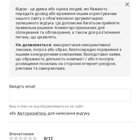
Відгук - це думка або оцінка людей, які бажають
передати досвід або враження іншим користувачам
нашого сайту з обов'язковою аргументацією
залишеного відгука. Це допоможе багатьом прийняти
правильне рішення. Коментарі призначені для
спілкування та обговорення, а також для роз'яснення
питань, що цікавлять.
Не дозволяється:
використання ненормативної
лексики, погроз або образ; безпосереднє порівняння з
іншими конкуруючими компаніями; безпідставні заяви,
що ображають діяльність компанії і / або її послуги;
розміщення посилань на сторонні інтернет-ресурси;
реклама та самореклама.
Введіть email:
Ваш e-mail не відображатиметься на сайті
або
Авторизуйтесь
для написання відгуку
Впечатления
0/12