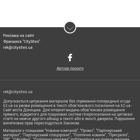
Реклама на сайті
Франшиза "CitySites"
rek@citysites.ua
Автори проєкту
rek@citysites.ua
Допускається цитування матеріалів без отримання попередньої згоди
62.ua за умови розміщення в тексті обов'язкового посилання на 62.ua -
Сайт міста Донецька. Для інтернет-видань обов'язкове розміщення
прямого, відкритого для пошукових систем гіперпосилання на цитовані
статті не нижче другого абзацу в тексті або в якості джерела. Порушення
виняткових прав переслідується Законом.
Матеріали з плашками "Новини компаній", "Промо", "Партнерський
матеріал", "Партнерський спецпроєкт", "Політичні новини", "Пресреліз",
"PR", "Офіційно", "Політична реклама" публікуються на правах реклами.