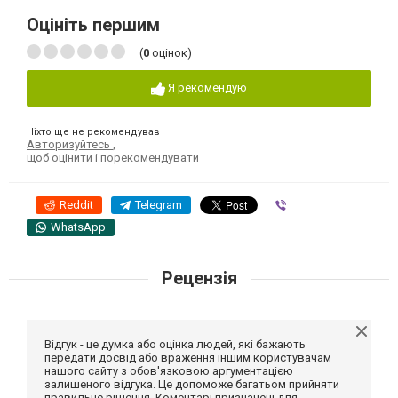
Оцініть першим
(
0
оцінок)
Я рекомендую
Ніхто ще не рекомендував
Авторизуйтесь
,
щоб оцінити і порекомендувати
Reddit
Telegram
Viber
WhatsApp
Рецензія
Відгук - це думка або оцінка людей, які бажають
передати досвід або враження іншим користувачам
нашого сайту з обов'язковою аргументацією
залишеного відгука. Це допоможе багатьом прийняти
правильне рішення. Коментарі призначені для