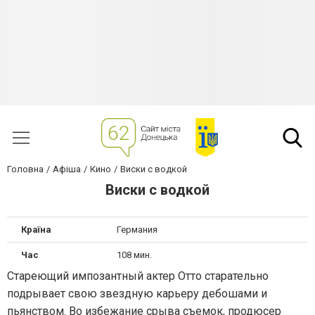
Головна
Афіша
Кино
Виски с водкой
Виски с водкой
Країна
Германия
Час
108 мин.
Стареющий импозантный актер Отто старательно
подрывает свою звездную карьеру дебошами и
пьянством. Во избежание срыва съемок, продюсер