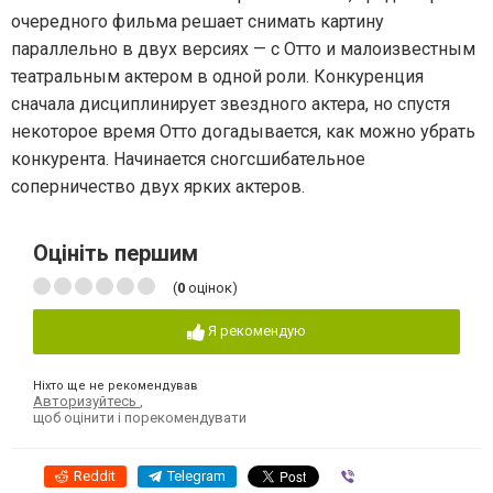
очередного фильма решает снимать картину
параллельно в двух версиях — с Отто и малоизвестным
театральным актером в одной роли. Конкуренция
сначала дисциплинирует звездного актера, но спустя
некоторое время Отто догадывается, как можно убрать
конкурента. Начинается сногсшибательное
соперничество двух ярких актеров.
Оцініть першим
(
0
оцінок)
Я рекомендую
Ніхто ще не рекомендував
Авторизуйтесь
,
щоб оцінити і порекомендувати
Reddit
Telegram
Viber