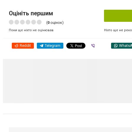
Оцініть першим
(
0
оцінок)
Ніхто ще не рек
Поки ще ніхто не оцінював
Reddit
Telegram
Viber
Whats