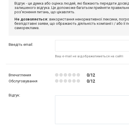
Відгук - це думка або оцінка людей, які бажають передати дос
залишеного відгука. Це допоможе багатьом прийняти правильне 
роз'яснення питань, що цікавлять.
Не дозволяється:
використання ненормативної лексики, погро
безпідставні заяви, що ображають діяльність компанії і / або її
самореклама.
Введіть email:
Ваш e-mail не відображатиметься на сайті
Впечатления
0/12
Обслуговування
0/12
Відгук: