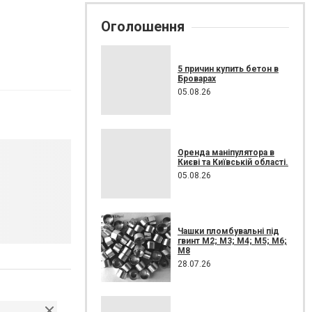
Оголошення
5 причин купить бетон в
Броварах
05.08.26
Оренда маніпулятора в
Києві та Київській області.
05.08.26
Чашки пломбувальні під
гвинт М2; М3; М4; М5; М6;
М8
28.07.26