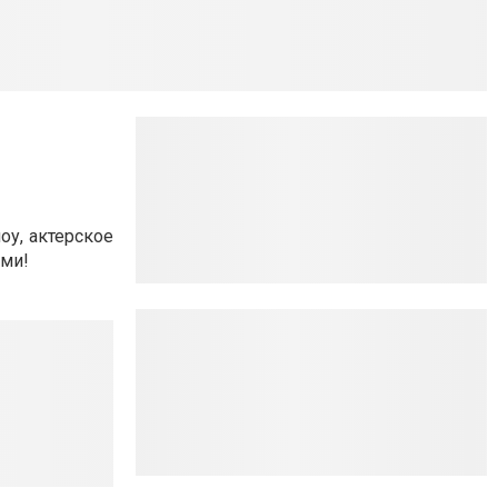
оу, актерское
ыми!