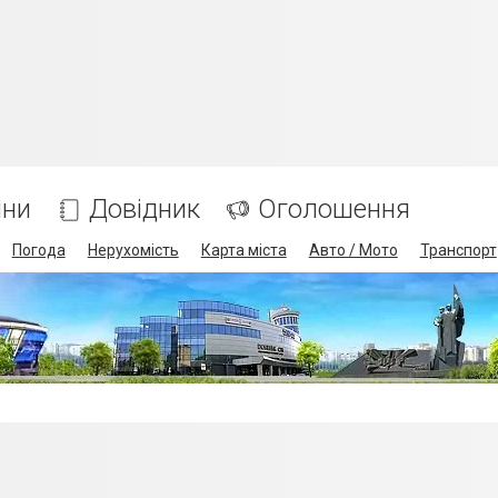
ини
Довідник
Оголошення
Погода
Нерухомість
Карта міста
Авто / Мото
Транспорт