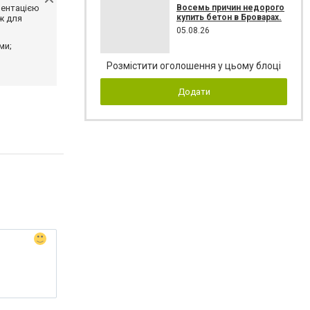
Восемь причин недорого
ментацією
купить бетон в Броварах.
ж для
05.08.26
ми;
Розмістити оголошення у цьому блоці
Додати