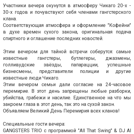
Участники вечера окунутся в атмосферу Чикаго 20-х -
30-х годов и почувствуют себя членами гангстерского
клана.
Соответствующая атмосфера и оформление "Кофейни"
в духе времен сухого закона, оригинальная подача
спиртного и оглашение последних новостей.
Этим вечером для тайной встречи соберутся: самые
известные гангстеры, бутлегеры, джазмены,
голливудские звёзды, папарацции, успешные
бизнесмены, представители полиции и другие
известные люди Чикаго.
Этим вечером семьи дали согласие на 24-часовое
перемирие. В этот день запрещены любые разборки,
убийства, грабежи и насилие. Единственное на что мы
закроем глаза в этот день, так это на сухой закон.
Объявляем Великий День Перемирия всех кланов!
Специальные гости вечера:
GANGSTERS TRIO с программой "All That Swing" & DJ Al