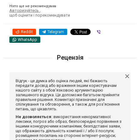
Ніхто ще не рекомендував
Авторизуйтесь
,
щоб оцінити і порекомендувати
Reddit
Telegram
Viber
WhatsApp
Рецензія
Відгук - це думка або оцінка людей, які бажають
передати досвід або враження іншим користувачам
нашого сайту з обов'язковою аргументацією
залишеного відгука. Це допоможе багатьом прийняти
правильне рішення. Коментарі призначені для
спілкування та обговорення, а також для роз'яснення
питань, що цікавлять.
Не дозволяється:
використання ненормативної
лексики, погроз або образ; безпосереднє порівняння з
іншими конкуруючими компаніями; безпідставні заяви,
що ображають діяльність компанії і / або її послуги;
розміщення посилань на сторонні інтернет-ресурси;