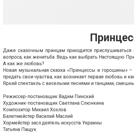
Принцес
Даже сказочным принцам приходится прислушиваться к
вопроса, как женитьба. Ведь как выбрать Настоящую При
А как же любовь?
Новая музыкальная сказка «Принцессы и горошины» – э
предать свои чувства, как возникает первая любовь и ка
Яркий спектакль с веселыми песнями и танцами, смешны
Режиссер-постановщик Вадим Пинский
Художник-постановщик Светлана Слюнкина
Композитор Михаил Хохлов
Балетмейстер Василий Маслий
Хормейстер засл.деятель искусств Украины
Татьяна Пащук