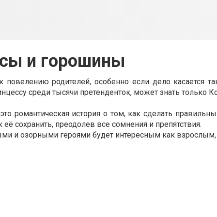
сы и горошины
 повелению родителей, особенно если дело касается та
нцессу среди тысячи претенденток, может знать только К
то романтическая история о том, как сделать правильны
к её сохранить, преодолев все сомнения и препятствия.
ми и озорными героями будет интересным как взрослым, 