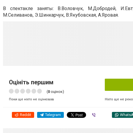
В спектакле заняты: В.Воловчук, М.Добродей, И.Евт
М.Селиванов, Э.Шинкарчук, В.Якубовская, А.Яровая.
Оцініть першим
(
0
оцінок)
Ніхто ще не рек
Поки ще ніхто не оцінював
Reddit
Telegram
Viber
Whats