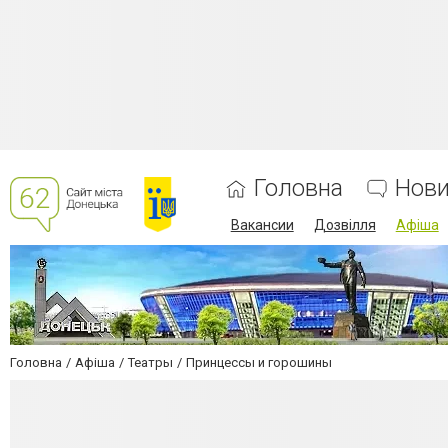
Головна
Нов
Вакансии
Дозвілля
Афіша
Головна
Афіша
Театры
Принцессы и горошины