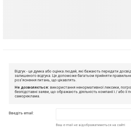
Відгук - це думка або оцінка людей, які бажають передати дос
залишеного відгука. Це допоможе багатьом прийняти правильне 
роз'яснення питань, що цікавлять.
Не дозволяється:
використання ненормативної лексики, погро
безпідставні заяви, що ображають діяльність компанії і / або її
самореклама.
Введіть email:
Ваш e-mail не відображатиметься на сайті