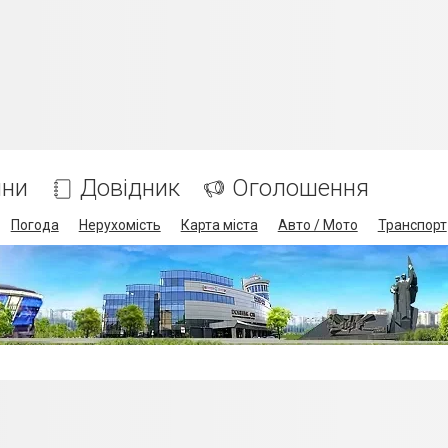
ини
Довідник
Оголошення
Погода
Нерухомість
Карта міста
Авто / Мото
Транспорт