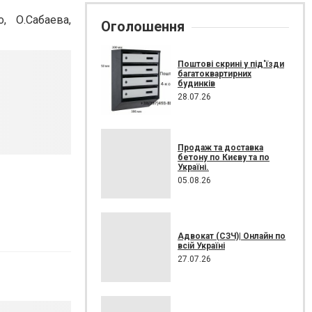
, О.Сабаева,
Оголошення
Поштові скрині у під'їзди
багатоквартирних
будинків
28.07.26
Продаж та доставка
бетону по Києву та по
Україні.
05.08.26
Адвокат (СЗЧ)| Онлайн по
всій Україні
27.07.26