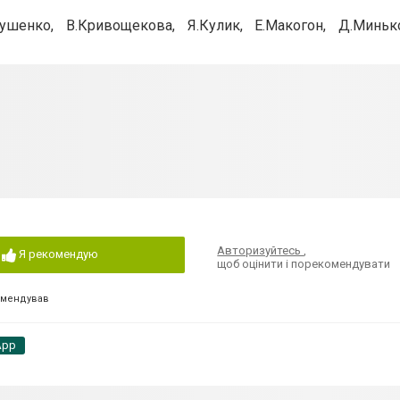
ушенко, В.Кривощекова, Я.Кулик, Е.Макогон, Д.Минько
Авторизуйтесь
,
Я рекомендую
щоб оцінити і порекомендувати
омендував
App