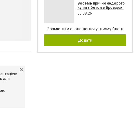
Восемь причин недорого
купить бетон в Броварах.
05.08.26
Розмістити оголошення у цьому блоці
Додати
ментацією
ж для
ми;