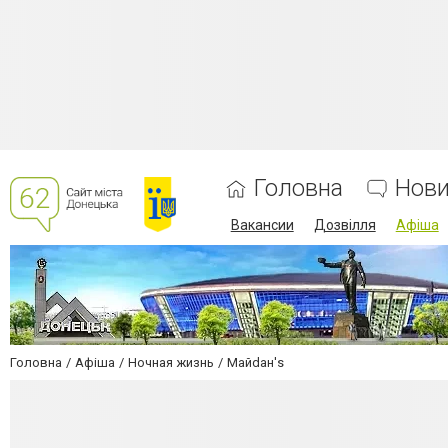
Головна
Нов
Вакансии
Дозвілля
Афіша
Головна
Афіша
Ночная жизнь
Майdан's