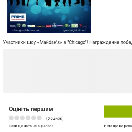
Участники шоу «Майdан’s» в "Chicago"! Награждение поб
Оцініть першим
(
0
оцінок)
Ніхто ще не рек
Поки ще ніхто не оцінював