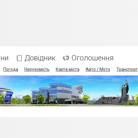
ини
Довідник
Оголошення
Погода
Нерухомість
Карта міста
Авто / Мото
Транспорт