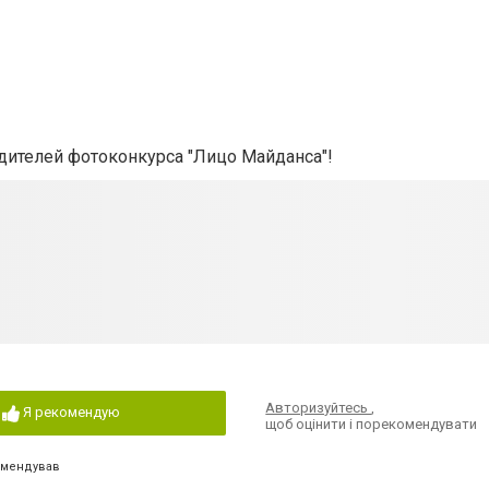
едителей фотоконкурса "Лицо Майданса"!
Авторизуйтесь
,
Я рекомендую
щоб оцінити і порекомендувати
омендував