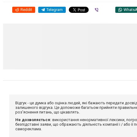
Reddit
Telegram
Viber
Whats
Відгук - це думка або оцінка людей, які бажають передати дос
залишеного відгука. Це допоможе багатьом прийняти правильне 
роз'яснення питань, що цікавлять.
Не дозволяється:
використання ненормативної лексики, погро
безпідставні заяви, що ображають діяльність компанії і / або її
самореклама.