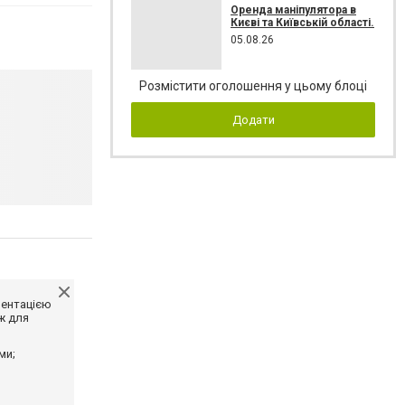
Оренда маніпулятора в
Києві та Київській області.
05.08.26
Розмістити оголошення у цьому блоці
Додати
ментацією
ж для
ми;