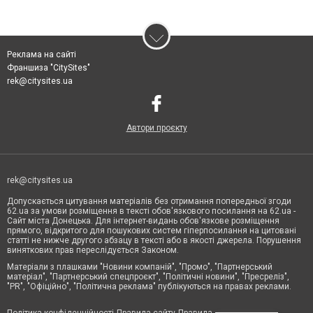
Реклама на сайті
Франшиза "CitySites"
rek@citysites.ua
Автори проєкту
rek@citysites.ua
Допускається цитування матеріалів без отримання попередньої згоди
62.ua за умови розміщення в тексті обов'язкового посилання на 62.ua -
Сайт міста Донецька. Для інтернет-видань обов'язкове розміщення
прямого, відкритого для пошукових систем гіперпосилання на цитовані
статті не нижче другого абзацу в тексті або в якості джерела. Порушення
виняткових прав переслідується Законом.
Матеріали з плашками "Новини компаній", "Промо", "Партнерський
матеріал", "Партнерський спецпроєкт", "Політичні новини", "Пресреліз",
"PR", "Офіційно", "Політична реклама" публікуються на правах реклами.