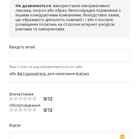
Не дозволяється:
використання ненормативної
лексики, погроз або образ; безпосереднє порівняння з
іншими конкуруючими компаніями; безпідставні заяви,
що ображають діяльність компанії і / або її послуги;
розміщення посилань на сторонні інтернет-ресурси;
реклама та самореклама.
Введіть email:
Ваш e-mail не відображатиметься на сайті
або
Авторизуйтесь
для написання відгуку
Впечатления
0/12
Обслуговування
0/12
Відгук: