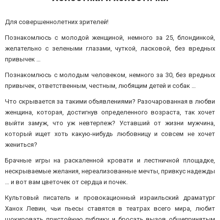
Для совершеннолетних зрителей!
Познакомлюсь с молодой женщиной, немного за 25, блондинкой,
желательно с зелеными глазами, чуткой, ласковой, без вредных
привычек …
Познакомлюсь с молодым человеком, немного за 30, без вредных
привычек, ответственным, честным, любящим детей и собак …
Что скрывается за такими объявлениями? Разочарованная в любви
женщина, которая, достигнув определенного возраста, так хочет
выйти замуж, что уж невтерпеж? Уставший от жизни мужчина,
который ищет хоть какую-нибудь любовницу и совсем не хочет
жениться?
Брачные игры на раскаленной кровати и лестничной площадке,
нескрываемые желания, нереализованные мечты, привкус надежды
… и вот вам цветочек от сердца и почек.
Культовый писатель и провокационный израильский драматург
Ханох Левин, чьи пьесы ставятся в театрах всего мира, любит
шокировать пристойную публику и бросать вызов общепринятым