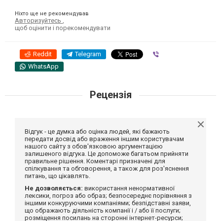
Ніхто ще не рекомендував
Авторизуйтесь
,
щоб оцінити і порекомендувати
Reddit
Telegram
Viber
WhatsApp
Рецензія
Відгук - це думка або оцінка людей, які бажають
передати досвід або враження іншим користувачам
нашого сайту з обов'язковою аргументацією
залишеного відгука. Це допоможе багатьом прийняти
правильне рішення. Коментарі призначені для
спілкування та обговорення, а також для роз'яснення
питань, що цікавлять.
Не дозволяється:
використання ненормативної
лексики, погроз або образ; безпосереднє порівняння з
іншими конкуруючими компаніями; безпідставні заяви,
що ображають діяльність компанії і / або її послуги;
розміщення посилань на сторонні інтернет-ресурси;