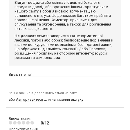
Відгук - це думка або оцінка людей, які бажають
передати досвід або враження іншим користувачам
нашого сайту з обов'язковою аргументацією
залишеного відгука. Це допоможе багатьом прийняти
правильне рішення. Коментарі призначені для
спілкування та обговорення, а також для роз'яснення
питань, що цікавлять.
Не дозволяється:
використання ненормативної
лексики, погроз або образ; безпосереднє порівняння з
іншими конкуруючими компаніями; безпідставні заяви,
що ображають діяльність компанії і / або її послуги;
розміщення посилань на сторонні інтернет-ресурси;
реклама та самореклама.
Введіть email:
Ваш e-mail не відображатиметься на сайті
або
Авторизуйтесь
для написання відгуку
Впечатления
0/12
Обслуговування