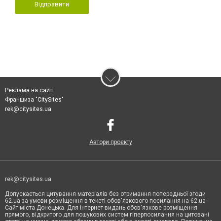
Відправити
Реклама на сайті
Франшиза "CitySites"
rek@citysites.ua
Автори проєкту
rek@citysites.ua
Допускається цитування матеріалів без отримання попередньої згоди
62.ua за умови розміщення в тексті обов'язкового посилання на 62.ua -
Сайт міста Донецька. Для інтернет-видань обов'язкове розміщення
прямого, відкритого для пошукових систем гіперпосилання на цитовані