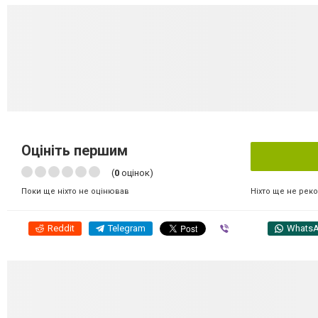
Оцініть першим
(
0
оцінок)
Ніхто ще не рек
Поки ще ніхто не оцінював
Reddit
Telegram
Viber
Whats