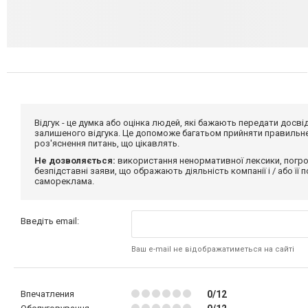
Відгук - це думка або оцінка людей, які бажають передати дос
залишеного відгука. Це допоможе багатьом прийняти правильне 
роз'яснення питань, що цікавлять.
Не дозволяється:
використання ненормативної лексики, погро
безпідставні заяви, що ображають діяльність компанії і / або її
самореклама.
Введіть email:
Ваш e-mail не відображатиметься на сайті
Впечатления
0/12