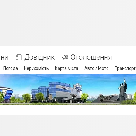
ини
Довідник
Оголошення
Погода
Нерухомість
Карта міста
Авто / Мото
Транспорт