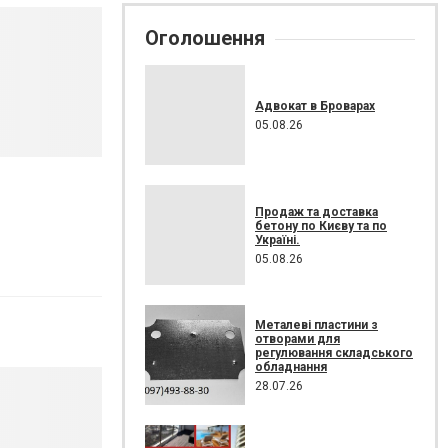
Оголошення
Адвокат в Броварах
05.08.26
Продаж та доставка
бетону по Києву та по
Україні.
05.08.26
Металеві пластини з
отворами для
регулювання складського
обладнання
28.07.26