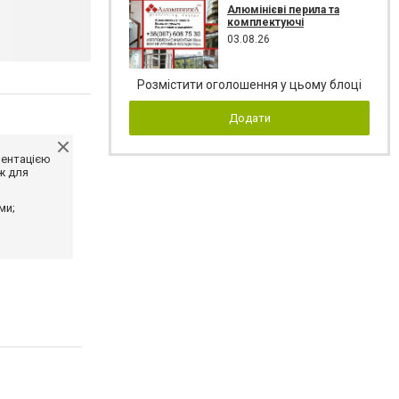
Алюмінієві перила та
комплектуючі
03.08.26
Розмістити оголошення у цьому блоці
Додати
ментацією
ж для
ми;