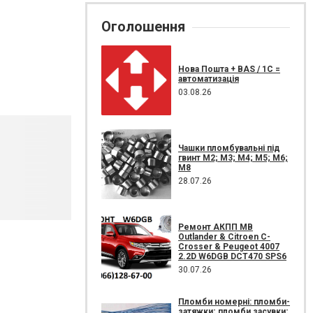
Оголошення
Нова Пошта + BAS / 1C =
автоматизація
03.08.26
Чашки пломбувальні під
гвинт М2; М3; М4; М5; М6;
М8
28.07.26
Ремонт АКПП MB
Outlander & Citroen C-
Crosser & Peugeot 4007
2.2D W6DGB DCT470 SPS6
30.07.26
Пломби номерні: пломби-
затяжки; пломби засувки;