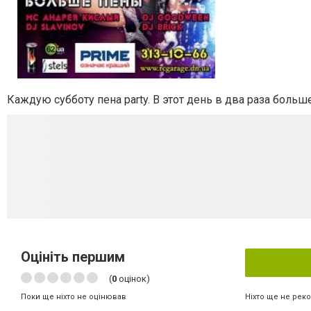
Каждую субботу пена party. В этот день в два раза больш
Оцініть першим
(
0
оцінок)
Ніхто ще не рек
Поки ще ніхто не оцінював