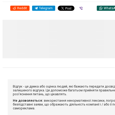
Reddit
Telegram
Viber
Whats
Відгук - це думка або оцінка людей, які бажають передати дос
залишеного відгука. Це допоможе багатьом прийняти правильне 
роз'яснення питань, що цікавлять.
Не дозволяється:
використання ненормативної лексики, погро
безпідставні заяви, що ображають діяльність компанії і / або її
самореклама.