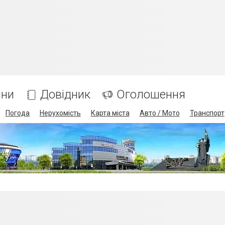
ини
Довідник
Оголошення
Погода
Нерухомість
Карта міста
Авто / Мото
Транспорт