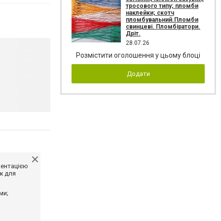
тросового типу; пломби
наклейки; скотч
пломбувальний.Пломби
свинцеві. Пломбіратори.
Дріт.
28.07.26
Розмістити оголошення у цьому блоці
Додати
ментацією
ж для
ми;