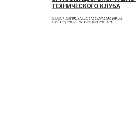
ТЕХНИЧЕСКОГО КЛУБА
83052, Донецк, улица Краснофлотская, 74
+380 (62) 294-20-75
,
+380 (62) 294-00-91
ОСОУ, КИЕВСКИЙ ФИЛИАЛ 
ОБЛАСТНОГО СПОРТИВНО-
ТЕХНИЧЕСКОГО КЛУБА
83054, Донецк, проспект Киевский, 63
+380 (62) 258-44-84
ОСОУ, КУЙБЫШЕВСКИЙ ФИ
ДОНЕЦКИЙ ОСТК