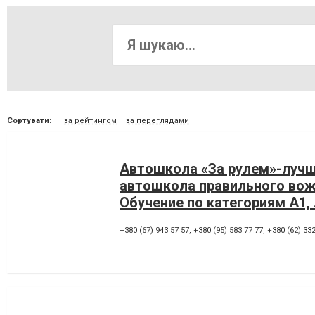
Сортувати:
за рейтингом
за переглядами
Автошкола «За рулем»-луч
автошкола правильного вож
Обучение по категориям А1, А
+380 (67) 943 57 57
,
+380 (95) 583 77 77
,
+380 (62) 332