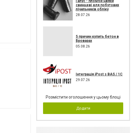
Галус - пломби цвяхи
свинцеві для побутових
лічильників обліку
28.07.26
5 причин купить бетон в
Броварах
05.08.26
Інтеграція iPost з BAS / 1C
29.07.26
Розмістити оголошення у цьому блоці
Додати