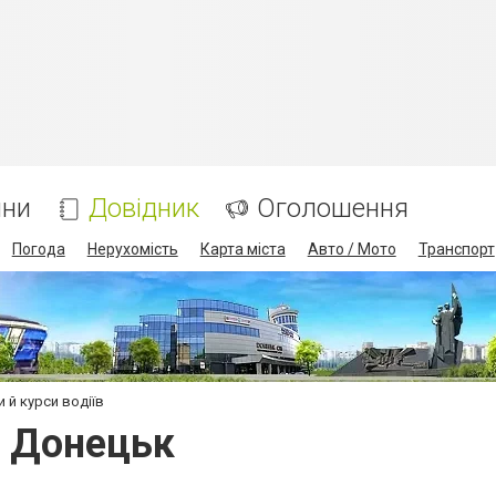
ини
Довідник
Оголошення
Погода
Нерухомість
Карта міста
Авто / Мото
Транспорт
й курси водіїв
в Донецьк