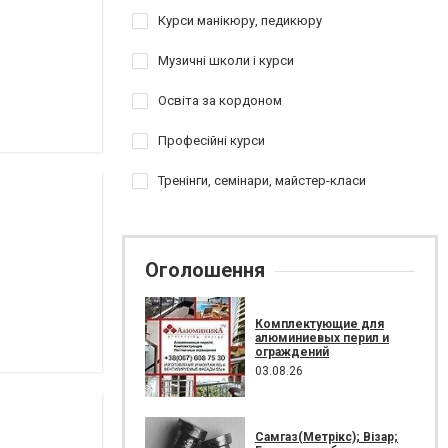
Курси манікюру, педикюру
Музичні школи і курси
Освіта за кордоном
Професійні курси
Тренінги, семінари, майстер-класи
Оголошення
Комплектующие для
алюминиевых перил и
ограждений
03.08.26
Самгаз(Метрікс); Візар;