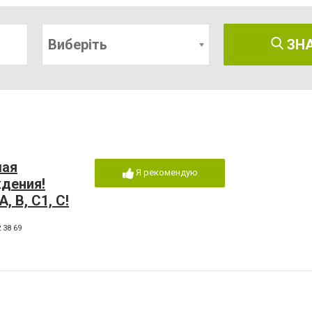
Виберіть
ЗН
шая
Я рекомендую
дения!
, В, С1, С!
 38 69