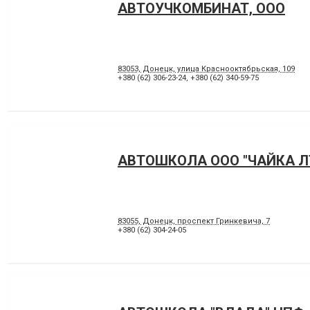
АВТОУЧКОМБИНАТ, ООО
83053, Донецк, улица Краснооктябрьская, 109
+380 (62) 306-23-24
,
+380 (62) 340-59-75
АВТОШКОЛА ООО "ЧАЙКА Л
83055, Донецк, проспект Гринкевича, 7
+380 (62) 304-24-05