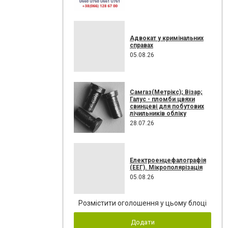
Адвокат у кримінальних
справах
05.08.26
Самгаз(Метрікс); Візар;
Галус - пломби цвяхи
свинцеві для побутових
лічильників обліку
28.07.26
Електроенцефалографія
(ЕЕГ). Мікрополярізація
05.08.26
Розмістити оголошення у цьому блоці
Додати