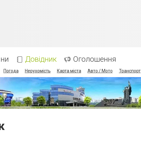
ини
Довідник
Оголошення
Погода
Нерухомість
Карта міста
Авто / Мото
Транспорт
к