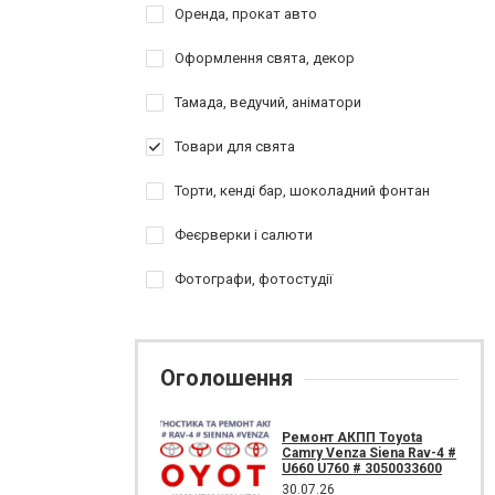
Оренда, прокат авто
Оформлення свята, декор
Тамада, ведучий, аніматори
Товари для свята
Торти, кенді бар, шоколадний фонтан
Феєрверки і салюти
Фотографи, фотостудії
Оголошення
Ремонт АКПП Toyota
Camry Venza Siena Rav-4 #
U660 U760 # 3050033600
30.07.26