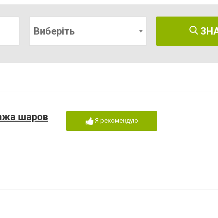
Виберіть
ЗН
ажа шаров
Я рекомендую