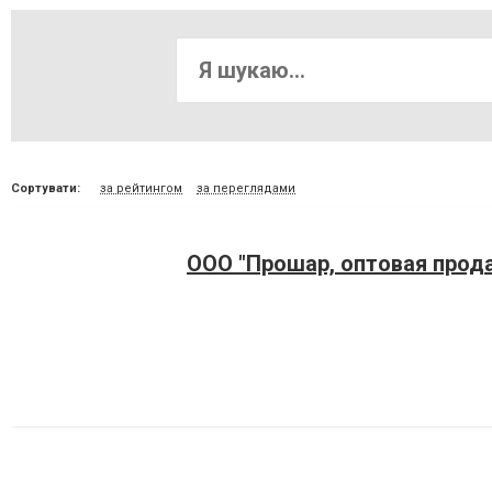
Сортувати:
за рейтингом
за переглядами
ООО "Прошар, оптовая прод