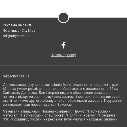
Реклама на сайті
Франшиза "CitySites"
rek@citysites.ua
Автори проєкту
rek@citysites.ua
Допускається цитування матеріалів без отримання попередньої згоди
62.ua за умови розміщення в тексті обов'язкового посилання на 62.ua -
Сайт міста Донецька. Для інтернет-видань обов'язкове розміщення
прямого, відкритого для пошукових систем гіперпосилання на цитовані
статті не нижче другого абзацу в тексті або в якості джерела. Порушення
виняткових прав переслідується Законом.
Матеріали з плашками "Новини компаній", "Промо", "Партнерський
матеріал", "Партнерський спецпроєкт", "Політичні новини", "Пресреліз",
"PR", "Офіційно", "Політична реклама" публікуються на правах реклами.