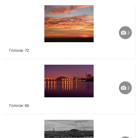
2
Голоси: 72
2
Голоси: 66