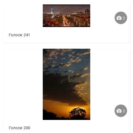
2
Голоси: 241
2
Голоси: 200