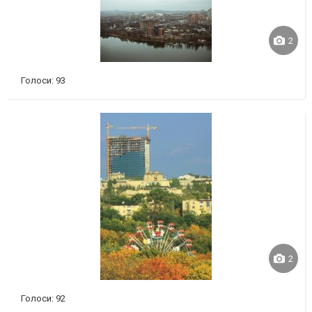
2
Голоси: 93
2
Голоси: 92