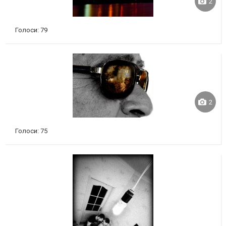
2
Голоси: 79
2
Голоси: 75