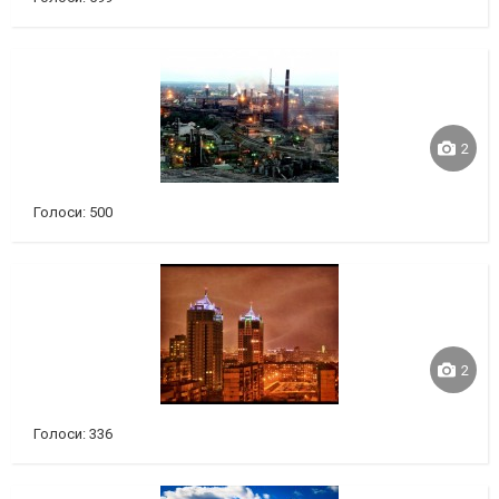
2
Голоси: 500
2
Голоси: 336