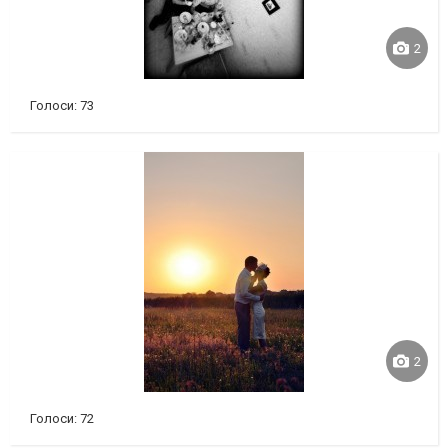
2
Голоси: 73
2
Голоси: 72