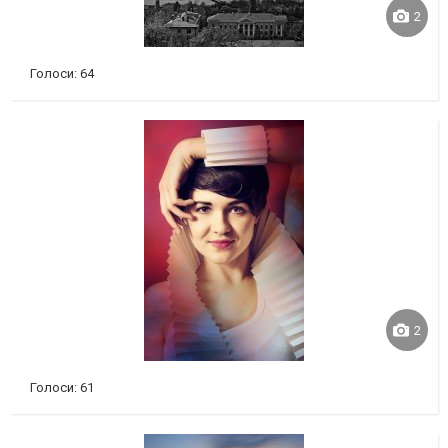
2
Голоси: 64
2
Голоси: 61