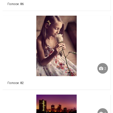
Голоси: 86
2
Голоси: 82