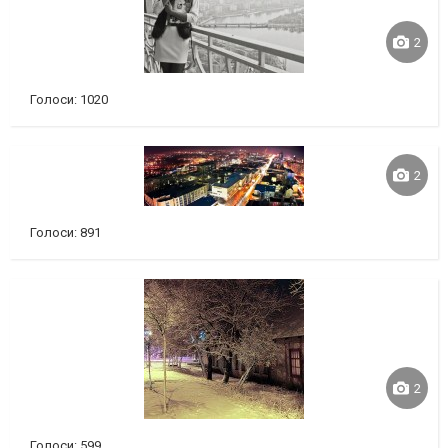
2
Голоси: 1020
2
Голоси: 891
2
Голоси: 599