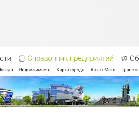
сти
Справочник предприятий
Об
Погода
Недвижимость
Карта города
Авто / Мото
Транспо