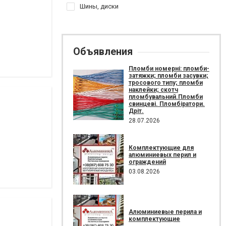
Шины, диски
Объявления
Пломби номерні: пломби-
затяжки; пломби засувки;
тросового типу; пломби
наклейки; скотч
пломбувальний.Пломби
свинцеві. Пломбіратори.
Дріт.
28.07.2026
Комплектующие для
алюминиевых перил и
ограждений
03.08.2026
Алюминиевые перила и
комплектующие