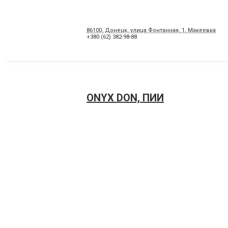
86100, Донецк, улица Фонтанная, 1, Макеевка
+380 (62) 382-98-88
ONYX DON, ПИИ
83023, Донецк, улица Харитонова, 14
+380 (62) 385-81-80
,
+380 (62) 385-81-90
АЛЕКС ВОСТОК, ООО, СЕР
ЦЕНТР