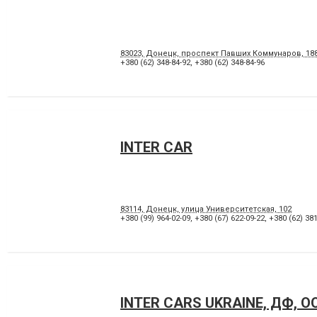
83023, Донецк, проспект Павших Коммунаров, 18
+380 (62) 348-84-92
,
+380 (62) 348-84-96
INTER CAR
83114, Донецк, улица Университетская, 102
+380 (99) 964-02-09
,
+380 (67) 622-09-22
,
+380 (62) 381
INTER CARS UKRAINE, ДФ, О