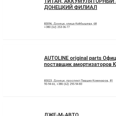
ТИТАН, АККУМУЛЯТОРНЫЙ 
ДОНЕЦКИЙ ФИЛИАЛ
83096, Донецк, улица Куйбышева, 68
+380 (62) 253-36-77
AUTOLINE original parts Оф
поставщик амортизаторов K
83023, Донецк, проспект Павших Комунаров, 81
95-94-65
,
+380 (62) 295-94-83
ДЖЕ-М-АВТО