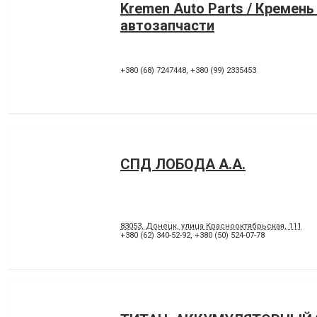
Kremen Auto Parts / Кремень
автозапчасти
+380 (68) 7247448
,
+380 (99) 2335453
СПД ЛОБОДА А.А.
83053, Донецк, улица Краснооктябрьская, 111
+380 (62) 340-52-92
,
+380 (50) 524-07-78