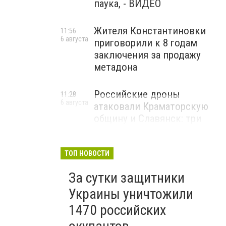
паука, - ВИДЕО
Жителя Константиновки
11:56
6 августа
приговорили к 8 годам
заключения за продажу
метадона
Российские дроны
11:28
6 августа
атаковали Краматорскую
общину и Славянск: три
человека ранены, - ФОТО
ТОП НОВОСТИ
За сутки защитники
Украины уничтожили
1470 российских