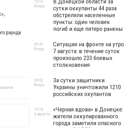
В Донецкой области за
10:16
Вчера
сутки оккупанты 44 раза
»,
обстреляли населенные
пункты: один человек
погиб и еще пятеро ранены
го раунда
Ситуация на фронте на утро
09:47
Вчера
7 августа: в течение суток
произошло 233 боевых
столкновения
За сутки защитники
09:02
Вчера
Украины уничтожили 1210
 оцінити
российских окупантов
«Черная вдова» в Донецке:
12:18
6 августа
жители оккупированного
города заметили опасного