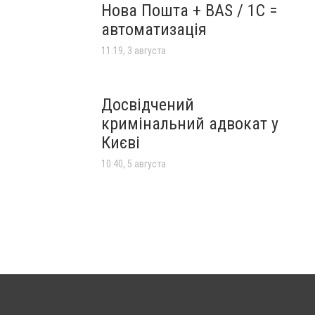
Нова Пошта + BAS / 1C =
автоматизація
11:19, 3 августа
Досвідчений
кримінальний адвокат у
Києві
10:40, 5 августа