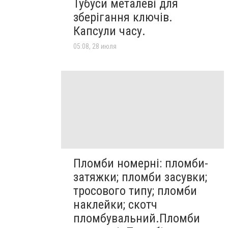
Тубуси металеві для
зберігання ключів.
Капсули часу.
05:08, 28 июля
Пломби номерні: пломби-
затяжки; пломби засувки;
тросового типу; пломби
наклейки; скотч
пломбувальний.Пломби