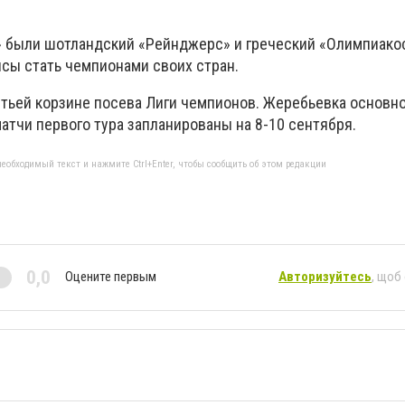
 были шотландский «Рейнджерс» и греческий «Олимпиакос
сы стать чемпионами своих стран.
етьей корзине посева Лиги чемпионов. Жеребьевка основно
 матчи первого тура запланированы на 8-10 сентября.
еобходимый текст и нажмите Ctrl+Enter, чтобы сообщить об этом редакции
0,0
Оцените первым
Авторизуйтесь
, щоб