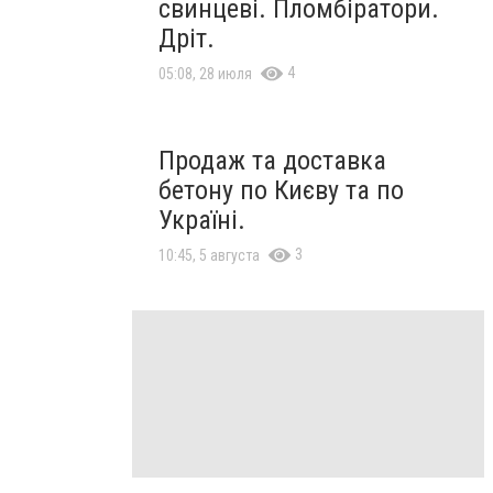
свинцеві. Пломбіратори.
Дріт.
4
05:08, 28 июля
Продаж та доставка
бетону по Києву та по
Україні.
3
10:45, 5 августа