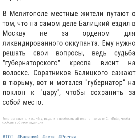
В Мелитополе местные жители путают о
том, что на самом деле Балицкий ездил в
Москву не за орденом для
ликвидированного оккупанта. Ему нужно
решать свои вопросы, ведь судьба
"губернаторского" кресла висит на
волоске. Соратников Балицкого сажают
в тюрьму, вот и мотался "губернатор" на
поклон к "цару", чтобы сохранить за
собой место.
Если вы заметили ошибку, выделите необходимый текст и нажмите Ctrl+Enter, чтобы
сообщить об этом редакции
#ТОТ
#Балицкий
#дети
#Россия