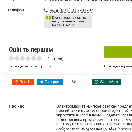
Телефон
+38 (071) 317-04-94
Будь ласка, скажіть,
що дізналися номер
на сайті 62.ua
Оцініть першим
(
0
оцінок)
Ніхто ще не рек
Поки ще ніхто не оцінював
Reddit
Telegram
Viber
WhatsApp
Про нас
Электромаркет «Вилка-Розетка» предлаг
российских и мировых производителей.
упростить выбор и помочь сделать прав
является цена продаваемого товара. Мы
поэтому на наших прилавках представле
любую техническую задачу. https://www.vi