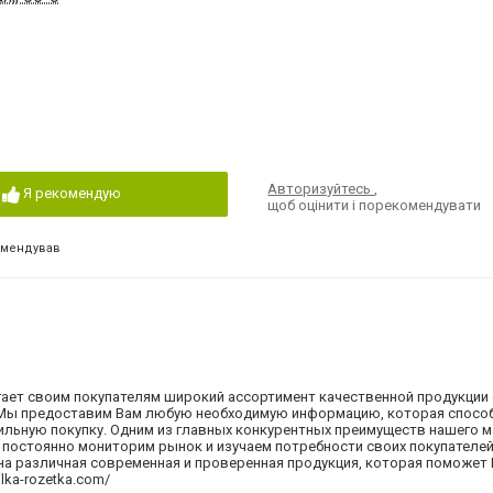
Авторизуйтесь
,
Я рекомендую
щоб оцінити і порекомендувати
омендував
ает своим покупателям широкий ассортимент качественной продукции
 Мы предоставим Вам любую необходимую информацию, которая спосо
ильную покупку. Одним из главных конкурентных преимуществ нашего м
 постоянно мониторим рынок и изучаем потребности своих покупателей
на различная современная и проверенная продукция, которая поможет
lka-rozetka.com/