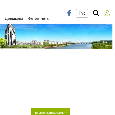
Рус
Довідкова
Фотоотчеты
Це моє підприємство