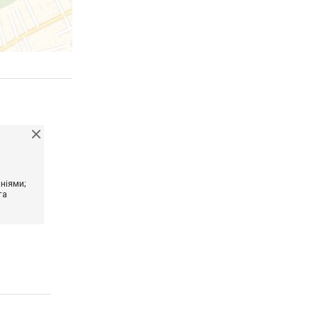
ніями;
та