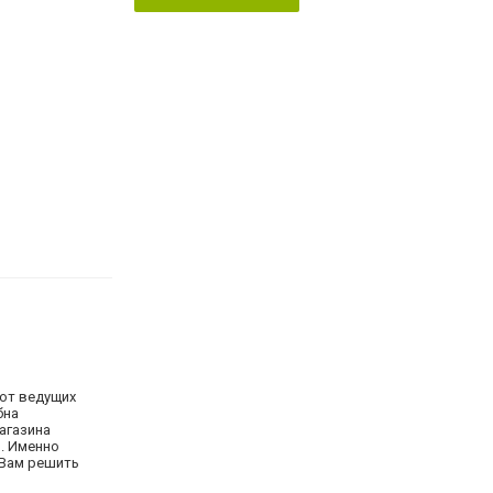
 от ведущих
бна
агазина
. Именно
 Вам решить