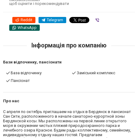
щоб оцінити і порекомендувати
Reddit
Telegram
Viber
WhatsApp
Інформація про компанію
Бази відпочинку, пансіонати
База відпочинку
Заміський комплекс
Пансіонат
Про нас
С апреля по октябрь приглашаем на отдых в Бердянск в пансионат
Сан Сити, расположенного в начале санаторно-курортной зоны
Бердянской косы. Мы расположены на первой линии открытого
моря в окружении чистых пляжей природоохранного парка и
лечебного озера Красное. Будем рады коллективному, семейному,
индивидуальному отдыху наших гостей. Предлагаем