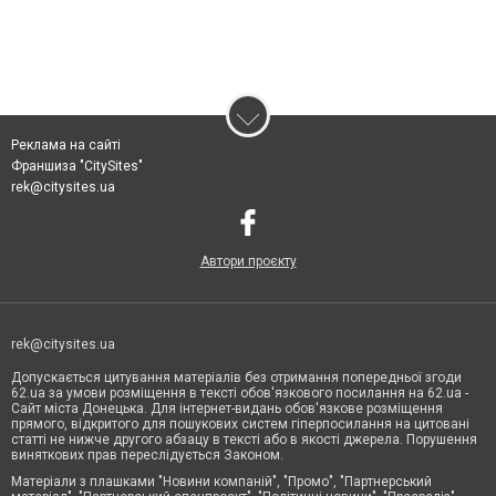
Реклама на сайті
Франшиза "CitySites"
rek@citysites.ua
Автори проєкту
rek@citysites.ua
Допускається цитування матеріалів без отримання попередньої згоди
62.ua за умови розміщення в тексті обов'язкового посилання на 62.ua -
Сайт міста Донецька. Для інтернет-видань обов'язкове розміщення
прямого, відкритого для пошукових систем гіперпосилання на цитовані
статті не нижче другого абзацу в тексті або в якості джерела. Порушення
виняткових прав переслідується Законом.
Матеріали з плашками "Новини компаній", "Промо", "Партнерський