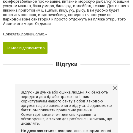
комфортабельное проживание, питание, морскую рыбалку. К вашим
услугам мангал, баня у моря, бильярд, волейбол, теннис. Для вашего
пикника приготовим шашлык, пицу, уху, рыбу. Вам удобно будет
посетить зоопарк, водолечебницу, совершить прогулки по
парковой зоне санатория и просто отдохнуть на пляже открытого
Азовского моря. Отдыхая...
Показати повний опис
Це моє підприємство
Відгуки
Відгук - це думка або оцінка людей, які бажають
передати досвід або враження іншим
користувачам нашого сайту з обов'язковою
аргументацією залишеного відгука. Це допоможе
багатьом прийняти правильне рішення.
Коментарі призначені для спілкування та
обговорення, а також для роз'яснення питань, що
цікавлять.
Не дозволяється:
використання ненормативної