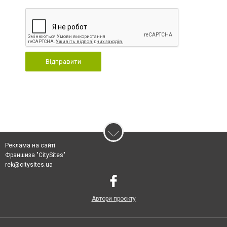
Відправити
Реклама на сайті
Франшиза "CitySites"
rek@citysites.ua
Автори проєкту