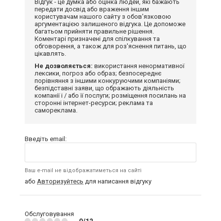
Відгук - це думка або оцінка людей, які бажають
передати досвід або враження іншим
користувачам нашого сайту з обов'язковою
аргументацією залишеного відгука. Це допоможе
багатьом прийняти правильне рішення.
Коментарі призначені для спілкування та
обговорення, а також для роз'яснення питань, що
цікавлять.
Не дозволяється:
використання ненормативної
лексики, погроз або образ; безпосереднє
порівняння з іншими конкуруючими компаніями;
безпідставні заяви, що ображають діяльність
компанії і / або її послуги; розміщення посилань на
сторонні інтернет-ресурси; реклама та
самореклама.
Введіть email:
Ваш e-mail не відображатиметься на сайті
або
Авторизуйтесь
для написання відгуку
Обслуговування