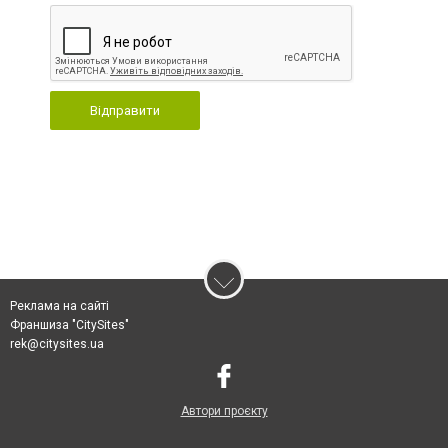
Відправити
Реклама на сайті
Франшиза "CitySites"
rek@citysites.ua
Автори проєкту