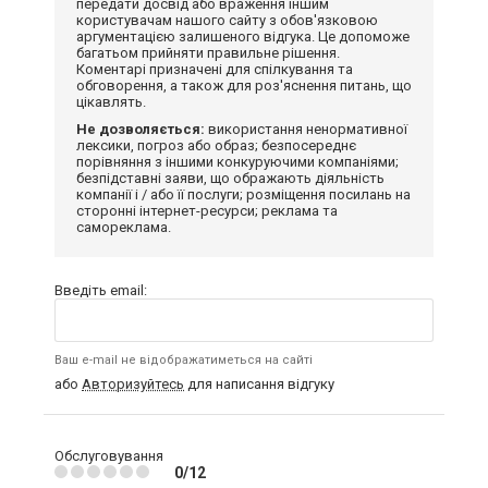
передати досвід або враження іншим
користувачам нашого сайту з обов'язковою
аргументацією залишеного відгука. Це допоможе
багатьом прийняти правильне рішення.
Коментарі призначені для спілкування та
обговорення, а також для роз'яснення питань, що
цікавлять.
Не дозволяється:
використання ненормативної
лексики, погроз або образ; безпосереднє
порівняння з іншими конкуруючими компаніями;
безпідставні заяви, що ображають діяльність
компанії і / або її послуги; розміщення посилань на
сторонні інтернет-ресурси; реклама та
самореклама.
Введіть email:
Ваш e-mail не відображатиметься на сайті
або
Авторизуйтесь
для написання відгуку
Обслуговування
0/12