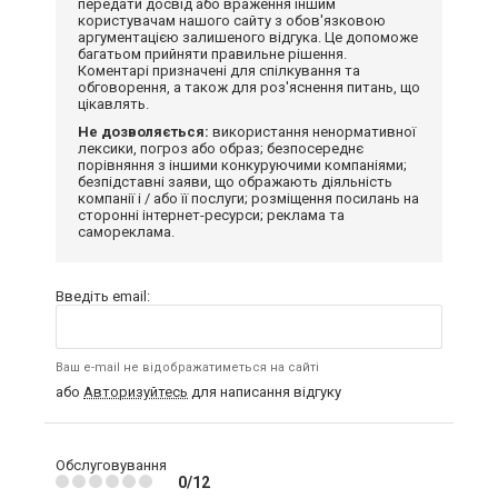
передати досвід або враження іншим
користувачам нашого сайту з обов'язковою
аргументацією залишеного відгука. Це допоможе
багатьом прийняти правильне рішення.
Коментарі призначені для спілкування та
обговорення, а також для роз'яснення питань, що
цікавлять.
Не дозволяється:
використання ненормативної
лексики, погроз або образ; безпосереднє
порівняння з іншими конкуруючими компаніями;
безпідставні заяви, що ображають діяльність
компанії і / або її послуги; розміщення посилань на
сторонні інтернет-ресурси; реклама та
самореклама.
Введіть email:
Ваш e-mail не відображатиметься на сайті
або
Авторизуйтесь
для написання відгуку
Обслуговування
0/12