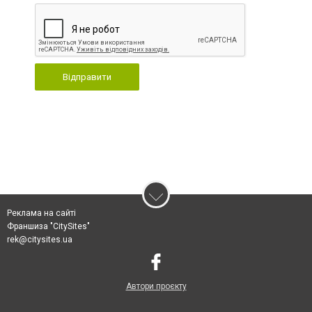
Відправити
Реклама на сайті
Франшиза "CitySites"
rek@citysites.ua
Автори проєкту