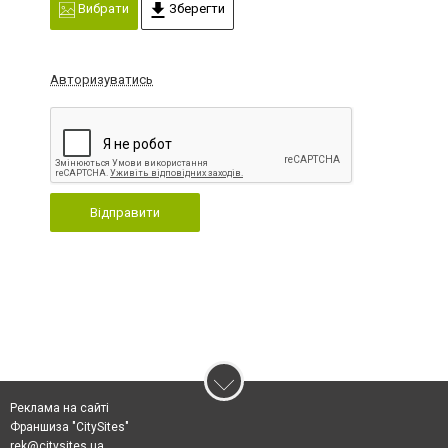
Вибрати
Зберегти
Авторизуватись
Відправити
Реклама на сайті
Франшиза "CitySites"
rek@citysites.ua