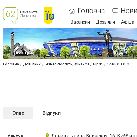
Головна
Нов
Вакансии
Дозвілля
Афіша
Головна
Довідник
Бізнес-послуги, фінанси
Біржі
САВЮС ООО
Опис
Відгуки
Адреса
Донецк, улица Воинская, 16, Куйбыш