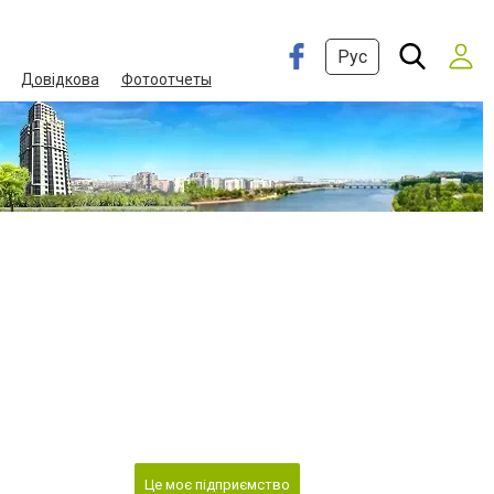
Рус
Довідкова
Фотоотчеты
Це моє підприємство