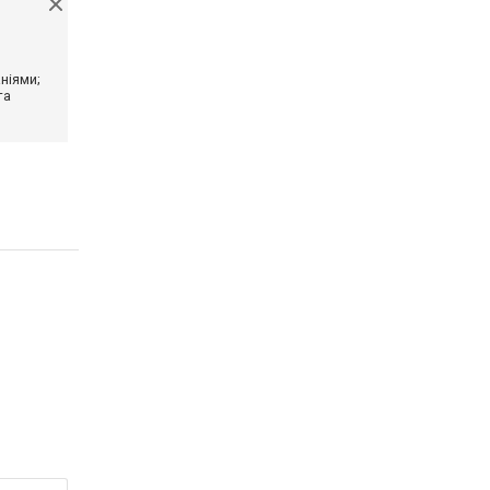
ніями;
та