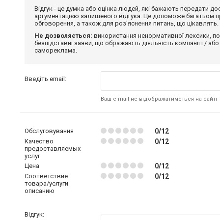
Відгук - це думка або оцінка людей, які бажають передати 
аргументацією залишеного відгука. Це допоможе багатьом пр
обговорення, а також для роз'яснення питань, що цікавлять.
Не дозволяється:
використання ненормативної лексики, по
безпідставні заяви, що ображають діяльність компанії і / або
самореклама.
Введіть email:
Ваш e-mail не відображатиметься на сайті
Обслуговування
0/12
Качество
0/12
предоставляемых
услуг
Цена
0/12
Соответствие
0/12
товара/услуги
описанию
Відгук: