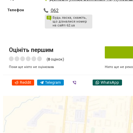
Телефон
062
Будь ласка, скажіть,
що дізналися номер
на сайті 62.ua
Оцініть першим
(
0
оцінок)
Ніхто ще не рек
Поки ще ніхто не оцінював
Reddit
Telegram
Viber
WhatsApp