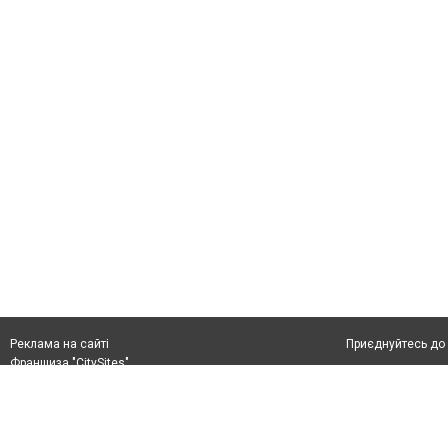
Приєднуйтесь до 
Реклама на сайті
Франшиза "CitySites"
rek@citysites.ua
Автори проєкту
rek@citysites.ua
Допускається цит