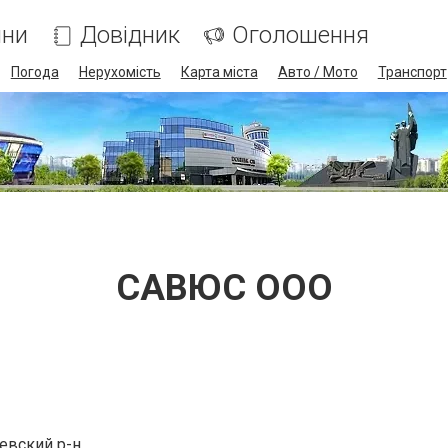
ини
Довідник
Оголошення
Погода
Нерухомість
Карта міста
Авто / Мото
Транспорт
САВЮС ООО
евский р-н