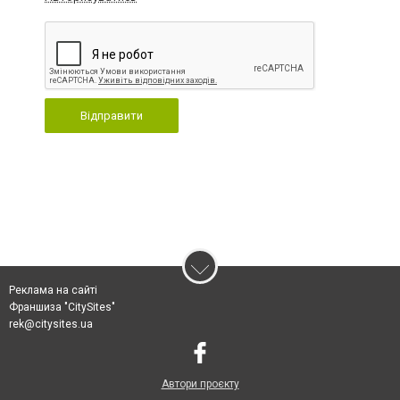
Відправити
Реклама на сайті
Франшиза "CitySites"
rek@citysites.ua
Автори проєкту