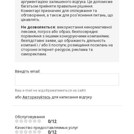
аргументацією залишеного відгука. Це допоможе
багатьом прийняти правильне рішення.
Коментарі призначені для спілкування та
обговорення, а також для роз'яснення питань, що
цікавлять.
Не дозволяється:
використання ненормативної
лексики, погроз або образ; безпосереднє
порівняння з іншими конкуруючими компаніями;
безпідставні заяви, що ображають діяльність
компанії і / або її послуги; розміщення посилань на
сторонні інтернет-ресурси; реклама та
самореклама.
Введіть email:
Ваш e-mail не відображатиметься на сайті
або
Авторизуйтесь
для написання відгуку
Обслуговування
0/12
Качество предоставляемых услуг
0/12