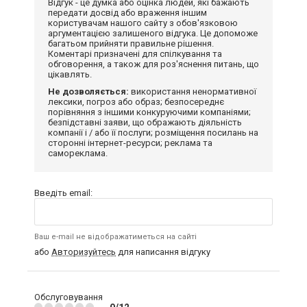
Відгук - це думка або оцінка людей, які бажають
передати досвід або враження іншим
користувачам нашого сайту з обов'язковою
аргументацією залишеного відгука. Це допоможе
багатьом прийняти правильне рішення.
Коментарі призначені для спілкування та
обговорення, а також для роз'яснення питань, що
цікавлять.
Не дозволяється:
використання ненормативної
лексики, погроз або образ; безпосереднє
порівняння з іншими конкуруючими компаніями;
безпідставні заяви, що ображають діяльність
компанії і / або її послуги; розміщення посилань на
сторонні інтернет-ресурси; реклама та
самореклама.
Введіть email:
Ваш e-mail не відображатиметься на сайті
або
Авторизуйтесь
для написання відгуку
Обслуговування