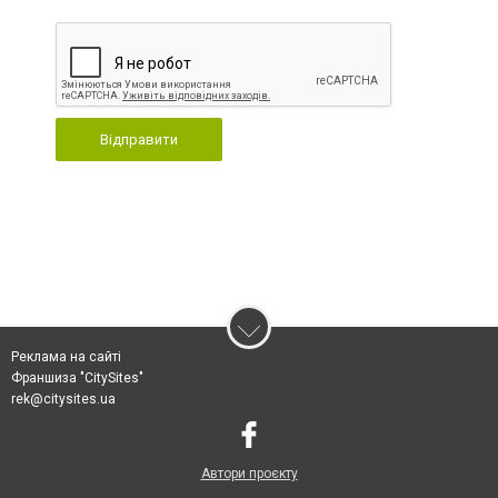
Відправити
Реклама на сайті
Франшиза "CitySites"
rek@citysites.ua
Автори проєкту