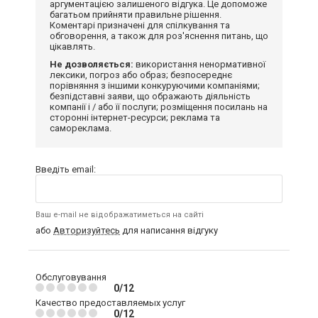
аргументацією залишеного відгука. Це допоможе
багатьом прийняти правильне рішення.
Коментарі призначені для спілкування та
обговорення, а також для роз'яснення питань, що
цікавлять.
Не дозволяється:
використання ненормативної
лексики, погроз або образ; безпосереднє
порівняння з іншими конкуруючими компаніями;
безпідставні заяви, що ображають діяльність
компанії і / або її послуги; розміщення посилань на
сторонні інтернет-ресурси; реклама та
самореклама.
Введіть email:
Ваш e-mail не відображатиметься на сайті
або
Авторизуйтесь
для написання відгуку
Обслуговування
0/12
Качество предоставляемых услуг
0/12