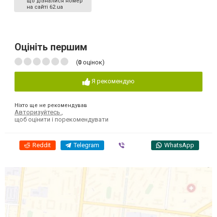
що дізналися номер
на сайті 62.ua
Оцініть першим
(
0
оцінок)
Я рекомендую
Ніхто ще не рекомендував
Авторизуйтесь
,
щоб оцінити і порекомендувати
Reddit
Telegram
Viber
WhatsApp