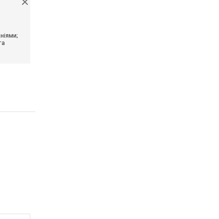
ніями;
та