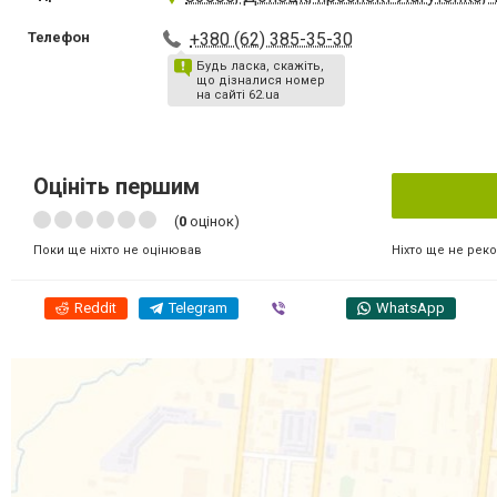
Телефон
+380 (62) 385-35-30
Будь ласка, скажіть,
що дізналися номер
на сайті 62.ua
Оцініть першим
(
0
оцінок)
Ніхто ще не рек
Поки ще ніхто не оцінював
Reddit
Telegram
Viber
WhatsApp