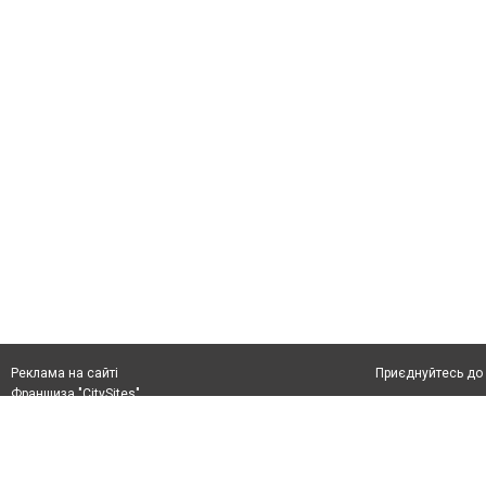
Приєднуйтесь до 
Реклама на сайті
Франшиза "CitySites"
rek@citysites.ua
Автори проєкту
rek@citysites.ua
Допускається цит