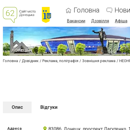
Головна
Нов
Вакансии
Дозвілля
Афіша
Головна
Довідник
Реклама, поліграфія
Зовнішня реклама
НЕОН
Опис
Відгуки
Адреса
83086, Донецк, проспект Лагутенко, 