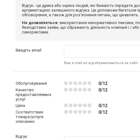
Відгук - це думка або оцінка людей, які бажають передати 
аргументацією залишеного відгука. Це допоможе багатьом пр
обговорення, а також для роз'яснення питань, що цікавлять.
Не дозволяється:
використання ненормативної лексики, по
безпідставні заяви, що ображають діяльність компанії і / або
самореклама.
Введіть email:
Ваш e-mail не відображатиметься на сайті
Обслуговування
0/12
Качество
0/12
предоставляемых
услуг
Цена
0/12
Соответствие
0/12
товара/услуги
описанию
Відгук: