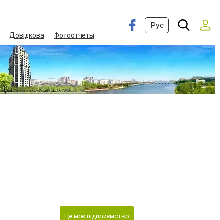
Рус
Довідкова
Фотоотчеты
Це моє підприємство