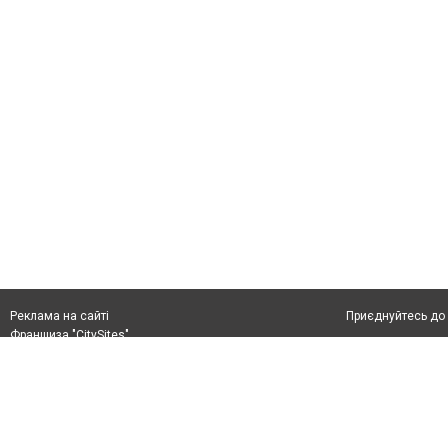
Приєднуйтесь до 
Реклама на сайті
Франшиза "CitySites"
rek@citysites.ua
Автори проєкту
rek@citysites.ua
Допускається цит
обов'язкового по
прямого, відкрито