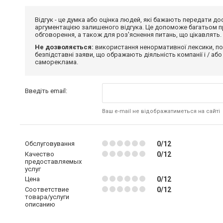
Відгук - це думка або оцінка людей, які бажають передати 
аргументацією залишеного відгука. Це допоможе багатьом пр
обговорення, а також для роз'яснення питань, що цікавлять.
Не дозволяється:
використання ненормативної лексики, по
безпідставні заяви, що ображають діяльність компанії і / або
самореклама.
Введіть email:
Ваш e-mail не відображатиметься на сайті
Обслуговування
0/12
Качество
0/12
предоставляемых
услуг
Цена
0/12
Соответствие
0/12
товара/услуги
описанию