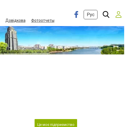
Рус
Довідкова
Фотоотчеты
Це моє підприємство